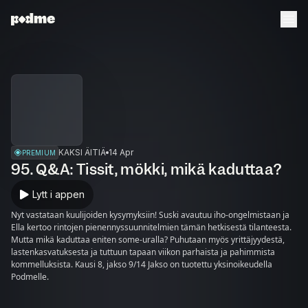
KAKSI ÄITIÄ
14 Apr
PREMIUM
95. Q&A: Tissit, mökki, mikä kaduttaa?
Lytt i appen
Nyt vastataan kuulijoiden kysymyksiin! Suski avautuu iho-ongelmistaan ja
Ella kertoo rintojen pienennyssuunnitelmien tämän hetkisestä tilanteesta.
Mutta mikä kaduttaa eniten some-uralla? Puhutaan myös yrittäjyydestä,
lastenkasvatuksesta ja tuttuun tapaan viikon parhaista ja pahimmista
kommelluksista. Kausi 8, jakso 9/14 Jakso on tuotettu yksinoikeudella
Podmelle.