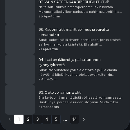
97. VAIN SATEENKAARIPERHEJUTUT 🌈
Näitä sattumuksia heteroperheet tuskin kohtaa.
Mukana lisäksi viikon parhaat ja pahimmat: treffi-ilta
piristi, mutta nyt naapurisopu on vaarassa. Puhutaan
28 Apr
43min
myös kummilapsista. <3 Kausi 8, jakso 11/14 ...
96. Kadonnut timanttisormus ja varattu
lomamatka
Suski kadotti yöllä timanttisormuksen, jonka etsintä
sai hyvin erikoisia käänteitä. Ella aloitti
juoksuharrastuksen. Viikkoon mahtui myös keväisiä
21 Apr
37min
pihaprojekteja ja tulevan lomamatkan fiilistelyä. Ka...
94. Lasten ikäerot ja palautuminen
synnytyksestä
Suski morkkistelee yöllisiä ostoksia ja Ella erästä
hävytöntä biisiä. Kodin projektit ovat kuitenkin
edenneet, halleluja! Kerrotaan myös, miltä meidän
7 Apr
42min
lasten ikäerot tuntuu just nyt ja miten Ella on p...
93. Outo yö ja munajahti
Ella kertoo hämmentävästä yöllisestä kohtaamisesta.
Suski löysi perheelle uuden sloganin. Mutta miksi
leikkikehä kuumentaa tunteet? Puhutaan myös
31 Mar
35min
pääsiäisestä ja L-kornerissa mietitään, mihin
sateenka...
1
2
3
4
5
14
More pages