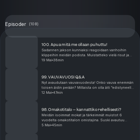
Episoder
(
108
)
100. Apua mitä me ollaan puhuttu!
Sadannen jakson kunniaksi reagoidaan vanhoihin
klippeihin meidän podista. Muistatteko vielä risut ja
ruusut? Entä sen, kun Suski heitti (vahingossa!!)
19 Mai
38min
pikkarit yleisöön? Tai sen, kun Ella melkein joi ...
99. VAUVAVUOSI Q&A
Nyt avaudutaan vauvavuodesta! Onko vauva enemmän
toisen äidin perään? Millaista on olla äiti ”edistyneellä
iällä”? Entä onko vauvakuume nyt lopullisesti ohi?
12 Mai
47min
Mukana myös viikon parhaat ja pahimmat: El...
98. Omakotitalo – kannattiko rehellisesti?
Meidän isoimmat mokat ja tärkeimmät muistot 6
vuodelta omakotitalon omistajina. Suski avautuu
tekemistään tuhoista ja Ellalla on paljon asiaa
5 Mai
45min
villieläimistä. Mutta ollaan me jotain talon omistajina
op...