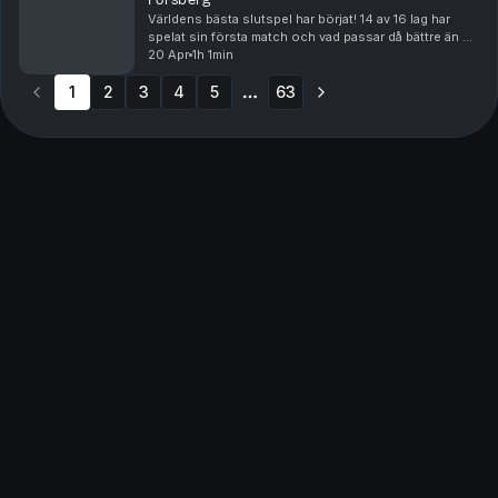
Världens bästa slutspel har börjat! 14 av 16 lag har
spelat sin första match och vad passar då bättre än en
djupdykning i alla match ups i Stanley Cup-slutspelets
20 Apr
1h 1min
första omgång tillsammans med Jonatan...
1
2
3
4
5
63
More pages