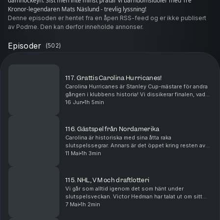
damhockeyn. Sist men inte minst pratar vi barndomsidoler med Tre
Kronor-legendaren Mats Näslund - trevlig lyssning!
Denne episoden er hentet fra en åpen RSS-feed og er ikke publisert
av Podme. Den kan derfor inneholde annonser.
Episoder
(
502
)
117. Grattis Carolina Hurricanes!
Carolina Hurricanes är Stanley Cup-mästare för andra
gången i klubbens historia! Vi dissikerar finalen, vad
var det egentligen som fällde avgörandet? Förutom
16 Jun
1h 5min
Rob Brind'Amours muskler... Jonatan Lindqu...
116. Gästspel från Nordamerika
Carolina är historiska med sina åtta raka
slutspelssegrar. Annars är det öppet kring resten av
konferensplatserna. Hockey-VM står vid tröskeln och
11 Mai
1h 3min
vi både synar och betygsätter båda Nordamerikanska
tr...
115. NHL, VM och draftlotteri
Vi går som alltid igenom det som hänt under
slutspelsveckan. Victor Hedman har talat ut om sitt
uppehåll. Vilka "icke-NHL-spelare" ska till VM? Lucas
7 Mai
1h 2min
Raymond och Mattias Ekholm förstärker! Sedan blir ...