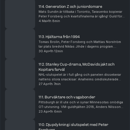
114. Generation Z och juniordomare
Mats Sundin är tillbaka i Toronto, Tarasenko kopierar
Peter Forsberg och kvartsfinalerna är igång! Guld för
U-18-landslaget och Skellefteå. Och succé för Tre
4 Mai
1h 8min
Kronors talangfulla lag. Vilka ska med til...
113. Hjältarna från 1994
Tomas Brolin, Peter Forsberg och Mattias Norström
tar plats bredvid Niklas Jihde i dagens program.
Slutspelsträdet börjar sätta sig och bland annat
30 Apr
1h 12min
Pittsburgh har fått tacka för sig den här säsongen. ...
112. Stanley Cup-drama, McDavids jakt och
Kopitars farväl
NHL-slutspelet är i full gång och panelen dissekerar
nattens stora snackisar: Anaheims omdiskuterade
sudden-mål mot Edmonton, McDavids fortsatta jakt på
27 Apr
1h 7min
Stanley Cup och Colorados avancemang. Dessutom
...
111. Burväktare och vagabonder
Pittsburgh är ill ute och vi synar Minnesotas onödiga
OT-utvisning. VM-guldhjälten 2018, Anders Nilsson
gästar direkt från Slovakien och pratar talangfulla
23 Apr
1h 6min
burväktare. Vi får dessutom besök av en UNI...
110. Djupdykning i slutspelet med Peter
Forsberg