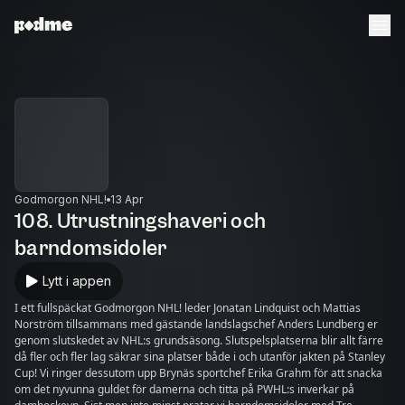
Godmorgon NHL!
13 Apr
108. Utrustningshaveri och
barndomsidoler
Lytt i appen
I ett fullspäckat Godmorgon NHL! leder Jonatan Lindquist och Mattias
Norström tillsammans med gästande landslagschef Anders Lundberg er
genom slutskedet av NHL:s grundsäsong. Slutspelsplatserna blir allt färre
då fler och fler lag säkrar sina platser både i och utanför jakten på Stanley
Cup! Vi ringer dessutom upp Brynäs sportchef Erika Grahm för att snacka
om det nyvunna guldet för damerna och titta på PWHL:s inverkar på