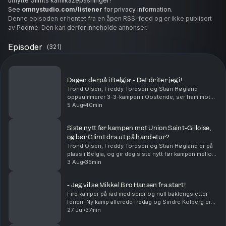
utnytte Glimts kamikazepasninger?
See
omnystudio.com/listener
for privacy information.
Denne episoden er hentet fra en åpen RSS-feed og er ikke publisert
av Podme. Den kan derfor inneholde annonser.
Episoder
(
321
)
Dagen derpå i Belgia: - Det driter jeg i!
Trond Olsen, Freddy Toresen og Stian Høgland
oppsummerer 3-3-kampen i Oostende, ser fram mot
returkampen, skadesituasjonen og ikke minst møtet
5 Aug
40min
med Vålerenga på lørdag. Freddy Toresen kommer
med en kla...
Siste nytt før kampen mot Union Saint-Gilloise,
og bør Glimt dra ut på handetur?
Trond Olsen, Freddy Toresen og Stian Høgland er på
plass i Belgia, og gir deg siste nytt før kampen mellom
Union Saint-Gilloise og Bodø/Glimt. I tillegg
3 Aug
35min
oppsummeres kampen mot Lillestrøm og resten av ...
- Jeg vil se Mikkel Bro Hansen fra start!
Fire kamper på rad med seier og null baklengs etter
ferien. Ny kamp allerede fredag og Sindre Kolberg er
klinkende klar i denne episoden: - La Mikkel Bro
27 Jul
37min
Hansen få starte som spiss mot Lillestrøm. Ell...