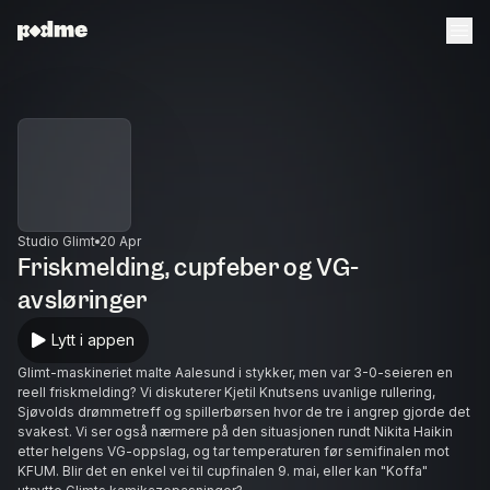
Studio Glimt
20 Apr
Friskmelding, cupfeber og VG-
avsløringer
Lytt i appen
Glimt-maskineriet malte Aalesund i stykker, men var 3-0-seieren en
reell friskmelding? Vi diskuterer Kjetil Knutsens uvanlige rullering,
Sjøvolds drømmetreff og spillerbørsen hvor de tre i angrep gjorde det
svakest. Vi ser også nærmere på den situasjonen rundt Nikita Haikin
etter helgens VG-oppslag, og tar temperaturen før semifinalen mot
KFUM. Blir det en enkel vei til cupfinalen 9. mai, eller kan "Koffa"