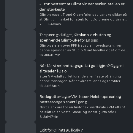
- Tror bestemt at Glimt vinner serien, stallen er
den sterkeste
Glimt-ekspert Trond Olsen føler seg ganske sikker på
at Glimt blir hakket for sterk for utfordrerne og vinner
eliteserien. - Den bredden Glimt har i stallen sin nå
23 Jul
40min
kommer til å bli avgjørende, sier Tr...
Tre poeng viktigst, Kitolano-debuten og
spennende Glimt-uke foran oss!
Glimt-seieren over FFK fredag er hovedsaken, men
denne episoden av Studio Glimt handler også om de
andre kampene i runden, om en utrilig spennende
18 Jul
40min
Champions League-trekning på mandag og litt om
neste ...
Når får vi se landslagsgutta i gult igjen? Og grei
sliteseier i Oslo
Etter VM-sluttspillet lurer de aller fleste på én ting
denne mandagen: Når er våre tre landslagsprofiler
klare for kamp for Glimt igjen? Glimt-ekspert Stian
13 Jul
38min
Høgland deler siste nytt om når gutta er ti...
Bodøgutter lager VM-feber, Helstrups exit og
høstsesongen snart i gang
Norge er klare for en historisk kvartfinale i VM etter å
ha slått ut selveste Brasil, og Bodø-gutta står i
sentrum av begivenhetene! Vi hyller Patrick Bergs
6 Jul
47min
utrolige ro og fotballhode på midtbanen, sa...
Exit for Glimts gullkalv?