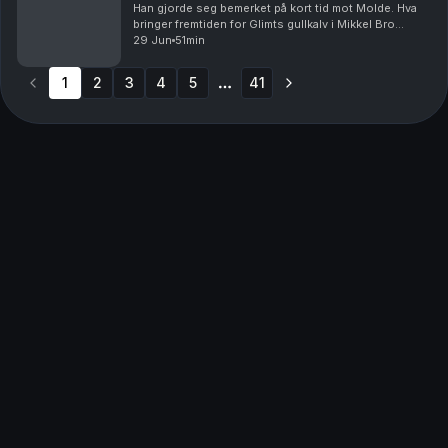
Han gjorde seg bemerket på kort tid mot Molde. Hva
bringer fremtiden for Glimts gullkalv i Mikkel Bro
Hansen? Vi tar også de andre snakkisene etter
29 Jun
51min
søndagens treningskamp, og ser frem mot den neste
ko...
1
2
3
4
5
41
More pages