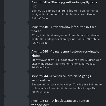
klu...
Avsnitt 547 – ”Bästa jag sett sedan jag flyttade
hit”
Stanley Cup-finalen är i full gång och den har, minst
sagt, varit händelserik hittills. Bjurman och Ekeliw
försöker summera och analysera de galna matcherna
9 Jun
56min
mellan Vegas och Carolina – och sia om fort...
Avsnitt 546 – Stor preview inför Stanley Cup-
finalen
32 lag inledde säsongen, nu återstår bara de två allra
bästa. Det är dags för Stanley Cup-final 2026 och Per
Bjurman och Jonathan Ekeliw djupanalyserar Carolina
1 Jun
50min
och Vegas, lagdel för lagdel, och tippa...
Avsnitt 545 – ”Ligans smartaste och oskönaste
klubb”
Ett nytt avsnitt av NHL-podden är här! Där Bjurman och
Ekeliw djupdyker i konferensfinalerna, där Vegas
sensationellt nog är på väg att göra processen kort
26 Mai
43min
med grundseriedominanten Colorado. Hur har J...
Avsnitt 544 – Svensk rekordlön på gång +
semifinaltips
Slutspelet har kommit halvvägs! Tolv lag är eliminerade
och bara fyra återstår när det nu har blivit dags för
konferensfinaler. Bjurman och Ekeliw analyserar
20 Mai
53min
Carolina, Montreal, Colorado och Vegas gru...
Avsnitt 543 – ”Allra sista pusselbiten: en
toppcenter”