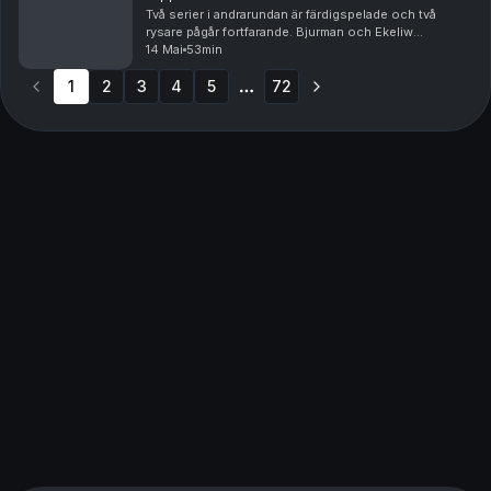
Två serier i andrarundan är färdigspelade och två
rysare pågår fortfarande. Bjurman och Ekeliw
analyserar varför Colorado och Carolina är så
14 Mai
53min
överlägsna hittills i slutspelet – och vad utslagna
1
2
3
Minneso...
4
5
72
More pages