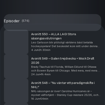
Episoder
(
576
)
Avsnitt 550 – ALLA LAG! Stora
säsongsavslutningen
Leo Carlsson blir plötsligt världens bäst betalda
hockeyspelare! Det beskedet kom mitt under denna
inspelning, men klipps in i börja av avsnittet. Ni får
4 Jul
2h 30min
höra Bjurmans och Ekeliws genuina chock och sp...
Avsnitt 549 – Galen trejdvecka + Mock Draft
2026
Brady Tkachuk till Florida, William Eklund till Ottawa
och Bowen Byram till Chicago. Med mera, med mera.
Per Bjurman och Jonathan Ekeliw har flera stekheta
24 Jun
1h 4min
trejder att diskutera från de senaste dagarn...
Avsnitt 548 – ”Nu väntar ett paradigmskifte i
NHL!”
NHL-säsongen är över! Carolina Hurricanes är –
mycket välförtjänt – Stanley Cup-mästare 25/26, och
Per Bjurman och Jonathan Ekeliw djupanalyserar
16 Jun
54min
anledningarna bakom det. Men Bjurman tror INTE att