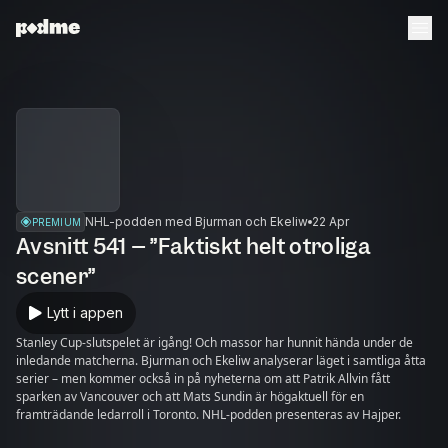
NHL-podden med Bjurman och Ekeliw
22 Apr
PREMIUM
Avsnitt 541 – ”Faktiskt helt otroliga
scener”
Lytt i appen
Stanley Cup-slutspelet är igång! Och massor har hunnit hända under de
inledande matcherna. Bjurman och Ekeliw analyserar läget i samtliga åtta
serier – men kommer också in på nyheterna om att Patrik Allvin fått
sparken av Vancouver och att Mats Sundin är högaktuell för en
framträdande ledarroll i Toronto. NHL-podden presenteras av Hajper.