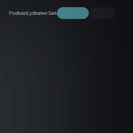
Podkast
Lydbøker
Søk
Prøv gratis
Logg inn