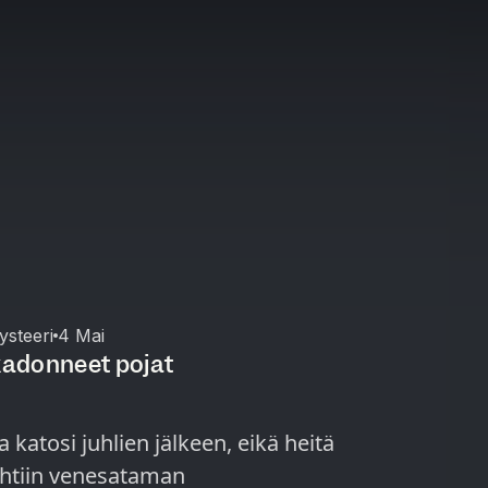
steeri
4 Mai
 kadonneet pojat
 katosi juhlien jälkeen, eikä heitä
ähtiin venesataman