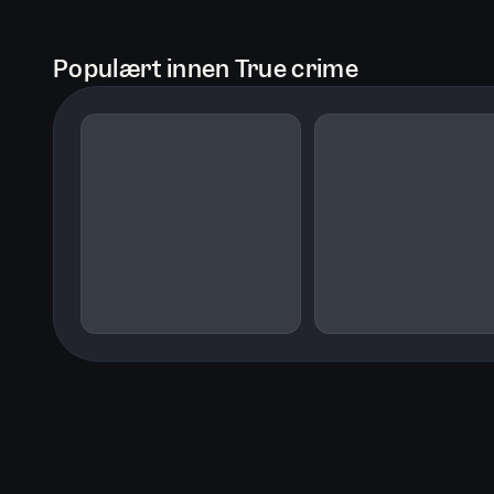
Newspapers.com https://www.newspap
vigil-now-year-old-for/185702261/
Populært innen True crime