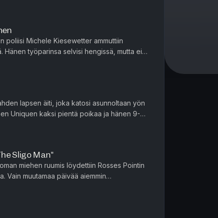
the-mystery-of-the-lost-boys-part-
nen
9d.html The mystery of
 poliisi Michele Kiesewetter ammuttiin
durhamregion.com/news/the-mystery-
. Hänen työparinsa selvisi hengissä, mutta ei
Partioautosta löydetty DNA ...
83c-e889-5ce1-8f8a-
ews/the-lost-boys-of-pickering-
ahden lapsen äiti, joka katosi asunnoltaan yön
cd9ec8c-8202-5a9e-9aea-
keen Uniquen kaksi pientä poikaa ja hänen 9-
vät ja huomasivat ...
o/pickering-ontario-lost-boys/
, ON (1995) – True Crime Canada
he Sligo Man"
oman miehen ruumis löydettiin Rosses Pointin
st-boys-of-pickering/ The Lost
issa. Vain muutamaa päivää aiemmin
gator Bruce Ricketts
taneet saman miehen saapuvan kaup...
he Pickering Lost
anadian Gothic