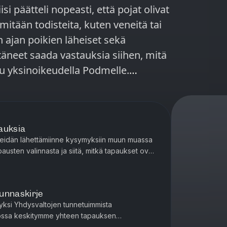
si päätteli nopeasti, että pojat olivat
itään todisteita, kuten veneitä tai
n ajan poikien läheiset sekä
ttäneet saada vastauksia siihen, mitä
more
y.
auksia
/environment/2025/11/24/is-lake-
eidän lähettämiinne kysymyksiin muun muassa
dangerous-than-the-
austen valinnasta ja siitä, mitkä tapaukset ovat
hdin myös sitä, m...
.ca/en/kelly-
17415.html The mystery of
unnaskirje
durhamregion.com/news/the-mystery-
ksi Yhdysvaltojen tunnetuimmista
sossa keskitymme yhteen tapauksen
91b-4100-52a3-a40f-
erheen talolta löytyneeseen pitkään