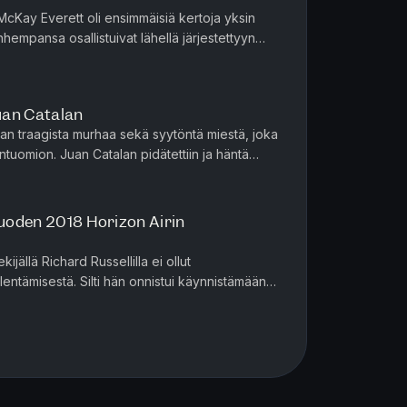
es/missing-pickering-lost-boys 20
McKay Everett oli ensimmäisiä kertoja yksin
empansa osallistuivat lähellä järjestettyyn
mains
verett ei saanut poik...
years-later-the-lost-boys-mystery-
-6adcd635a57e.html Private
uan Catalan
‘Lost Boys’ of Pickering case
an traagista murhaa sekä syytöntä miestä, joka
e-investigator-seeks-new-
ntuomion. Juan Catalan pidätettiin ja häntä
 murhasta Los Angel...
case/article_b2b72b91-0f08-5bf3-
vuoden 2018 Horizon Airin
ers.com/article/the-toronto-star-
ijällä Richard Russellilla ei ollut
lentämisestä. Silti hän onnistui käynnistämään
ousemaan ilmaan ja lentämä...
north-bay-nugget-police-confirm-
/the-toronto-star-mom-refuses-to-