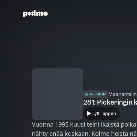
Maanantaimy
PREMIUM
281: Pickeringin
Lytt i appen
Vuonna 1995 kuusi teini-ikäistä poikaa
nähty enää koskaan. Kolme heistä n