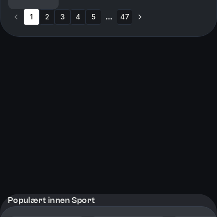
Hva gikk galt? Og hva tar han med seg videre m...
1
2
3
4
5
47
More pages
Populært innen Sport