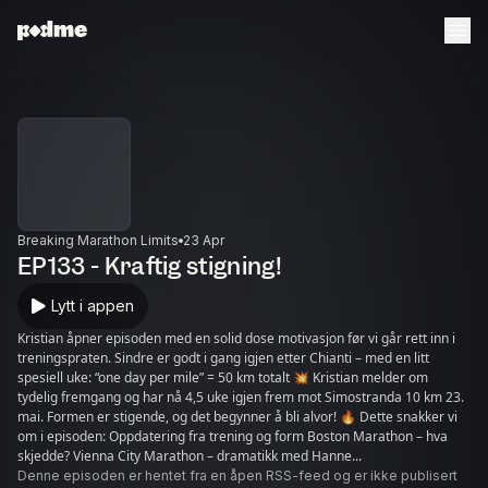
Breaking Marathon Limits
23 Apr
EP133 - Kraftig stigning!
Lytt i appen
Kristian åpner episoden med en solid dose motivasjon før vi går rett inn i
treningspraten. Sindre er godt i gang igjen etter Chianti – med en litt
spesiell uke: “one day per mile” = 50 km totalt 💥 Kristian melder om
tydelig fremgang og har nå 4,5 uke igjen frem mot Simostranda 10 km 23.
mai. Formen er stigende, og det begynner å bli alvor! 🔥 Dette snakker vi
om i episoden: Oppdatering fra trening og form Boston Marathon – hva
skjedde? Vienna City Marathon – dramatikk med Hanne...
Denne episoden er hentet fra en åpen RSS-feed og er ikke publisert