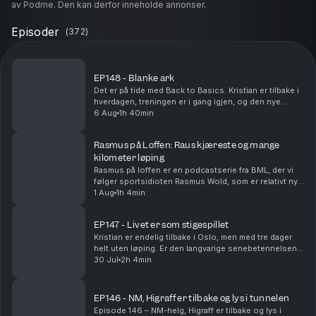
av Podme. Den kan derfor inneholde annonser.
Episoder
(
372
)
EP148 - Blanke ark
Det er på tide med Back to Basics. Kristian er tilbake i
hverdagen, treningen er i gang igjen, og den nye
Woodway-mølla er endelig på plass. Vi snakker om
6 Aug
1h 40min
den første treningsuka, veien tilbake etter s...
Rasmus på Loffen: Raus kjæreste og mange
kilometer løping
Rasmus på loffen er en podcastserie fra BML, der vi
følger sportsidioten Rasmus Wold, som er relativt ny i
løpegamet. I denne episoden diskuterer gutta noen
1 Aug
1h 4min
rekordstore treningsuker, mye takket være ...
EP147 - Livet er som stigespillet
Kristian er endelig tilbake i Oslo, men med tre dager
helt uten løping. Er den langvarige senebetennelsen
endelig på vei ut? Vi snakker om tålmodighet, skader,
30 Jul
2h 4min
restitusjon og hvordan det er å stå på s...
EP146 - NM, Higraff er tilbake og lys i tunnelen
Episode 146 – NM-helg, Higraff er tilbake og lys i