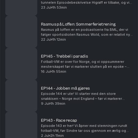
tunnelen Episodebeskrivelse Higraff er tilbake, og vi
er klare med en ny episode! Kristian tilbringer enda en
23 Jul
1h 53min
uke i Sarpsborg, med bare fem dager igj...
Rasmus på Loffen: Sommerferietrening
Rasmus på loffen er en podcastserie fra BML, der vi
følger sportsidioten Rasmus Wold, som er relativt ny i
løpegamet. I denne episoden snakker Rasmus og
22 Jul
1h 12min
Andreas løst og fast om trening i sommerferien,...
EP145 - Trøbbel i paradis
Fotball-VM er over for Norge, og vi oppsummerer
mesterskapet før vi markerer slutten på en epoke –
klubbhuset på Frysja er historie. Sindre fortsetter
16 Jul
1h 55min
gjennomgangen av Lavaredo 50K, med erfaringene fr...
EP144 - Jobben må gjøres
Episode 144 er ute! Vi starter med den store
snakkisen – Norge mot England – før vi markerer
slutten på en epoke når klubbhuset på Frysja er
9 Jul
1h 39min
historie fra 01.10! Sindre er tilbake etter Lavaredo 50K.
...
EP143 - Race recap
Episode 143 er her! Vi åpner med stemningen rundt
fotball-VM, før Sindre tar oss gjennom en ærlig og
detaljert race recap fra Lavaredo 50K. Hva fungerte?
2 Jul
2h 11min