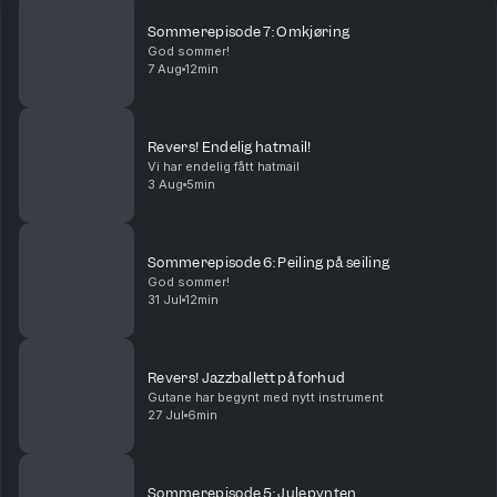
Sommerepisode 7: Omkjøring
God sommer!
7 Aug
12min
Revers! Endelig hatmail!
Vi har endelig fått hatmail
3 Aug
5min
Sommerepisode 6: Peiling på seiling
God sommer!
31 Jul
12min
Revers! Jazzballett på forhud
Gutane har begynt med nytt instrument
27 Jul
6min
Sommerepisode 5: Julepynten