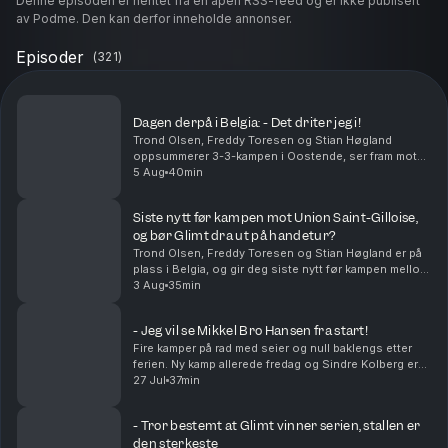
Denne episoden er hentet fra en åpen RSS-feed og er ikke publisert
av Podme. Den kan derfor inneholde annonser.
Episoder
(
321
)
Dagen derpå i Belgia: - Det driter jeg i!
Trond Olsen, Freddy Toresen og Stian Høgland
oppsummerer 3-3-kampen i Oostende, ser fram mot
returkampen, skadesituasjonen og ikke minst møtet
5 Aug
40min
med Vålerenga på lørdag. Freddy Toresen kommer
med en kla...
Siste nytt før kampen mot Union Saint-Gilloise,
og bør Glimt dra ut på handetur?
Trond Olsen, Freddy Toresen og Stian Høgland er på
plass i Belgia, og gir deg siste nytt før kampen mellom
Union Saint-Gilloise og Bodø/Glimt. I tillegg
3 Aug
35min
oppsummeres kampen mot Lillestrøm og resten av ...
- Jeg vil se Mikkel Bro Hansen fra start!
Fire kamper på rad med seier og null baklengs etter
ferien. Ny kamp allerede fredag og Sindre Kolberg er
klinkende klar i denne episoden: - La Mikkel Bro
27 Jul
37min
Hansen få starte som spiss mot Lillestrøm. Ell...
- Tror bestemt at Glimt vinner serien, stallen er
den sterkeste