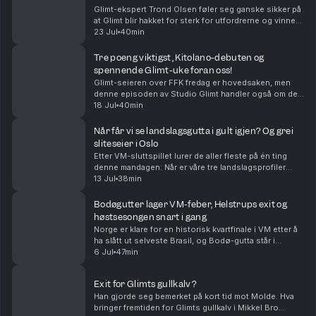
Glimt-ekspert Trond Olsen føler seg ganske sikker på
at Glimt blir hakket for sterk for utfordrerne og vinner
eliteserien. - Den bredden Glimt har i stallen sin nå
23 Jul
40min
kommer til å bli avgjørende, sier Tr...
Tre poeng viktigst, Kitolano-debuten og
spennende Glimt-uke foran oss!
Glimt-seieren over FFK fredag er hovedsaken, men
denne episoden av Studio Glimt handler også om de
andre kampene i runden, om en utrilig spennende
18 Jul
40min
Champions League-trekning på mandag og litt om
neste ...
Når får vi se landslagsgutta i gult igjen? Og grei
sliteseier i Oslo
Etter VM-sluttspillet lurer de aller fleste på én ting
denne mandagen: Når er våre tre landslagsprofiler
klare for kamp for Glimt igjen? Glimt-ekspert Stian
13 Jul
38min
Høgland deler siste nytt om når gutta er ti...
Bodøgutter lager VM-feber, Helstrups exit og
høstsesongen snart i gang
Norge er klare for en historisk kvartfinale i VM etter å
ha slått ut selveste Brasil, og Bodø-gutta står i
sentrum av begivenhetene! Vi hyller Patrick Bergs
6 Jul
47min
utrolige ro og fotballhode på midtbanen, sa...
Exit for Glimts gullkalv?
Han gjorde seg bemerket på kort tid mot Molde. Hva
bringer fremtiden for Glimts gullkalv i Mikkel Bro