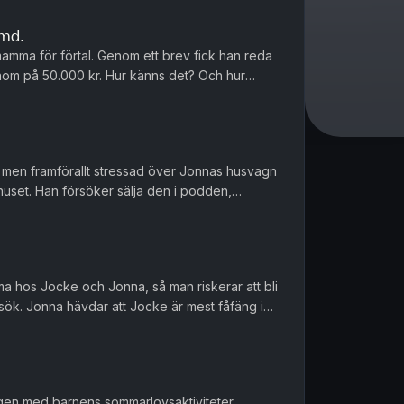
ämd.
mamma för förtal. Genom ett brev fick han reda
om på 50.000 kr. Hur känns det? Och hur
é, men framförallt stressad över Jonnas husvagn
huset. Han försöker sälja den i podden,
 vad Jonna ska säga.
ma hos Jocke och Jonna, så man riskerar att bli
k. Jonna hävdar att Jocke är mest fåfäng i
 nytt artistnamn ti...
gen med barnens sommarlovsaktiviteter