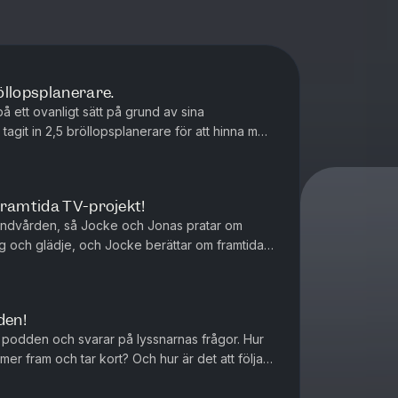
öllopsplanerare.
å ett ovanligt sätt på grund av sina
tagit in 2,5 bröllopsplanerare för att hinna med
ften.
framtida TV-projekt!
l tandvården, så Jocke och Jonas pratar om
org och glädje, och Jocke berättar om framtida
den!
l podden och svarar på lyssnarnas frågor. Hur
mer fram och tar kort? Och hur är det att följa