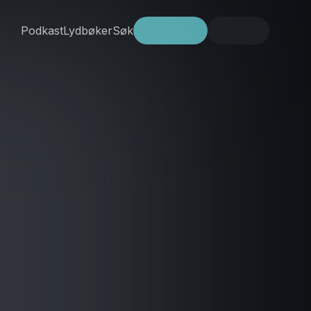
Podkast
Lydbøker
Søk
Prøv gratis
Logg inn