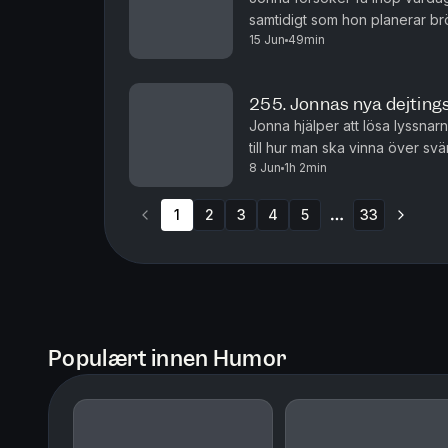
samtidigt som hon planerar brö
15 Jun
49min
hinna är brutal. Jonas hjälper på
255. Jonnas nya dejtings
Jonna hjälper att lösa lyssnarn
till hur man ska vinna över s
8 Jun
1h 2min
programidé!
1
2
3
4
5
33
More pages
Populært innen Humor