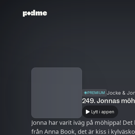
Jocke & Jon
PREMIUM
249. Jonnas möh
Lytt i appen
Jonna har varit iväg på möhippa! Det bl
från Anna Book, det är kiss i kylväs