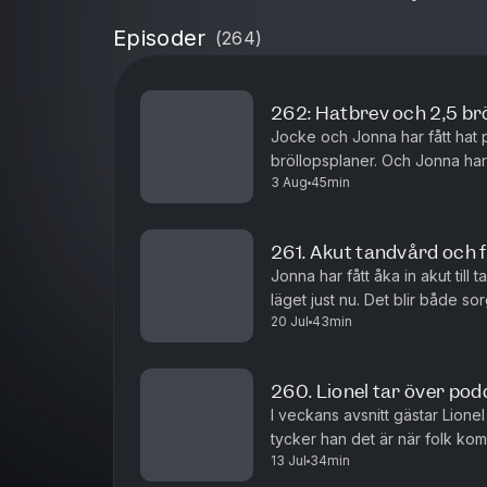
Episoder
(
264
)
262: Hatbrev och 2,5 br
Jocke och Jonna har fått hat p
bröllopsplaner. Och Jonna har 
3 Aug
45min
allt innan de ska förnya sina lö
261. Akut tandvård och 
Jonna har fått åka in akut til
läget just nu. Det blir både s
20 Jul
43min
TV-projekt.
260. Lionel tar över pod
I veckans avsnitt gästar Lione
tycker han det är när folk kom
13 Jul
34min
med på Jockes konserter?