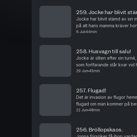
259. Jocke har blivit st
Jocke har blivit stämd av sin 
på att hans mamma kräver hon
6 Jul
44min
påverkas han?
258. Husvagn till salu!
Jocke är sliten efter sin turn
som fortfarande står kvar vid 
29 Jun
45min
samtidigt som han är rädd för
257. Flugad!
Det är invasion av flugor hem
flugad om man kommer på besö
22 Jun
48min
familjen, och Jonas hittar på ett
256. Bröllopskaos.
Jonna försöker få ihop varda