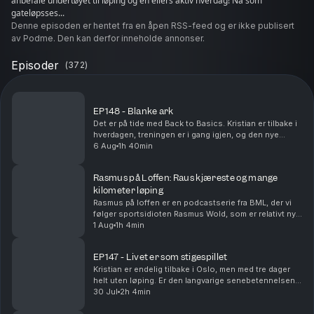
anbefale undertøyet til løping og en ellers aktiv hverdag! Nå som
gateløpsses...
Denne episoden er hentet fra en åpen RSS-feed og er ikke publisert
av Podme. Den kan derfor inneholde annonser.
Episoder
(
372
)
EP148 - Blanke ark
Det er på tide med Back to Basics. Kristian er tilbake i
hverdagen, treningen er i gang igjen, og den nye
Woodway-mølla er endelig på plass. Vi snakker om
6 Aug
1h 40min
den første treningsuka, veien tilbake etter s...
Rasmus på Loffen: Raus kjæreste og mange
kilometer løping
Rasmus på loffen er en podcastserie fra BML, der vi
følger sportsidioten Rasmus Wold, som er relativt ny i
løpegamet. I denne episoden diskuterer gutta noen
1 Aug
1h 4min
rekordstore treningsuker, mye takket være ...
EP147 - Livet er som stigespillet
Kristian er endelig tilbake i Oslo, men med tre dager
helt uten løping. Er den langvarige senebetennelsen
endelig på vei ut? Vi snakker om tålmodighet, skader,
30 Jul
2h 4min
restitusjon og hvordan det er å stå på s...