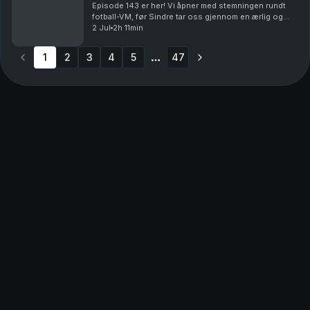
Episode 143 er her! Vi åpner med stemningen rundt
fotball-VM, før Sindre tar oss gjennom en ærlig og
detaljert race recap fra Lavaredo 50K. Hva fungerte?
2 Jul
2h 11min
Hva gikk galt? Og hva tar han med seg videre m...
1
2
3
4
5
47
More pages