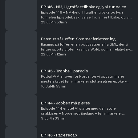
EP146 - NM, Higraff er tilbake og lys i tunnelen
Episode 146 – NM-helg, Higraff er tilbake og lys i
tunnelen Episodebeskrivelse Higraff er tilbake, og vi
er klare med en ny episode! Kristian tilbringer enda en
23 Jul
1h 53min
uke i Sarpsborg, med bare fem dager igj...
Rasmus på Loffen: Sommerferietrening
Rasmus på loffen er en podcastserie fra BML, der vi
følger sportsidioten Rasmus Wold, som er relativt ny i
løpegamet. I denne episoden snakker Rasmus og
22 Jul
1h 12min
Andreas løst og fast om trening i sommerferien,...
EP145 - Trøbbel i paradis
Fotball-VM er over for Norge, og vi oppsummerer
mesterskapet før vi markerer slutten på en epoke –
klubbhuset på Frysja er historie. Sindre fortsetter
16 Jul
1h 55min
gjennomgangen av Lavaredo 50K, med erfaringene fr...
EP144 - Jobben må gjøres
Episode 144 er ute! Vi starter med den store
snakkisen – Norge mot England – før vi markerer
slutten på en epoke når klubbhuset på Frysja er
9 Jul
1h 39min
historie fra 01.10! Sindre er tilbake etter Lavaredo 50K.
...
EP143 - Race recap