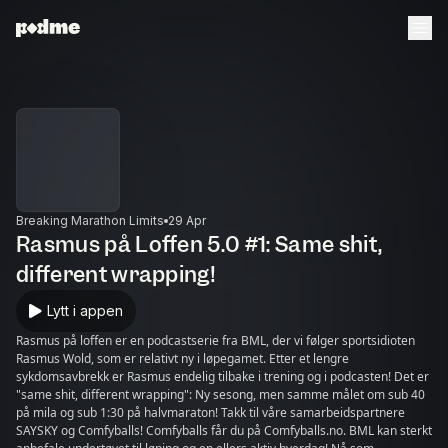
Breaking Marathon Limits
29 Apr
Rasmus på Loffen 5.0 #1: Same shit,
different wrapping!
Lytt i appen
Rasmus på loffen er en podcastserie fra BML, der vi følger sportsidioten
Rasmus Wold, som er relativt ny i løpegamet. Etter et lengre
sykdomsavbrekk er Rasmus endelig tilbake i trening og i podcasten! Det er
"same shit, different wrapping": Ny sesong, men samme målet om sub 40
på mila og sub 1:30 på halvmaraton! Takk til våre samarbeidspartnere
SAYSKY og Comfyballs! Comfyballs får du på Comfyballs.no. BML kan sterkt