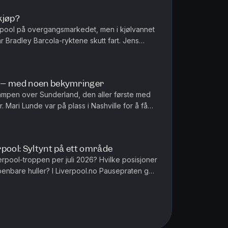
kjøp?
iverpool på overgangsmarkedet, men i kjølvannet
Bradley Barcola-ryktene skutt fart. Jens
snakker om det mulige r...
 – med noen bekymringer
kampen over Sunderland, den aller første med
 Mari Lunde var på plass i Nashville for å få
k. Hun tar også en pra...
pool: Syltynt på ett område
erpool-troppen per juli 2026? Hvilke posisjoner
penbare huller? I Liverpool.no Pausepraten går
agdel for lagdel ...