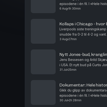
episodene i én fil. I «Hele hi
13:52 Hva betyr Liverpool utover fotb
6 Aug
1h 30min
fotballbesettelse fra en tidlig 
16:37 Den nye Kenny Dalglish-filmen
21:06 Vinn billetter til å se filmen
Kollaps i Chicago - hvor
21:42 Truls sine Liverpool-helter
Liverpools siste treningskamp
23:05 Hadde elsket Xabi Alonso so
snudde fra 0-2 til 4-2 og vant
3 Aug
27min
oppkjøringsturneen? Hvem har 
24:15 Dagens Liverpool-spillere
25:31 Mistet respekten for Salah på 
Nytt Jones-bud, krangli
28:46 Hvilke kamper har gjort deg me
Jens Bessesen og Arild Skjævel
31:55 Liverpool er alltid en prioritet 
i USA. Et nytt bud på Curtis J
35:44 Rivaliseringen med Mancheste
31 Jul
25min
investorene som er i forhandl
38:04 Hva er The Truls-way å være 
Hosted on Acast. See
acast.com/pr
Dokumentar: Hele histor
Gikk du glipp av dokumentarse
episodene i én fil. I «Hele his
30 Jul
2h 28min
det som er igjen av Shanklys h