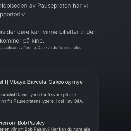
lepisoden av Pausepraten har vi
porterliv.
 der dere kan vinne billetter til den
 kommer på kino.
e publisert av Podme. Den kan derfor inneholde
 1 | Mbaye, Barcola, Gakpo og mye
mmenligne Liverpool med?
porter
urnalist David Lynch for å svare på alle
angt som supporter?
n fra Pausepratens lyttere. I del 1 av Q&A
m Ibrahim Mbaye, Bradley Barco...
intervju
ien om Bob Paisley
rpool-supporter
erien vår om Bob Paisley? Her kan du høre alle