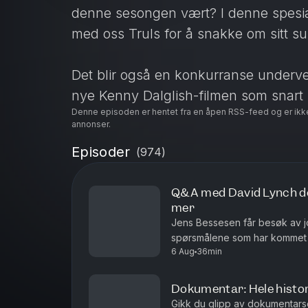
denne sesongen vært? I denne spesia
med oss Truls for å snakke om sitt sup
Det blir også en konkurranse underveis
nye Kenny Dalglish-filmen som snart
Denne episoden er hentet fra en åpen RSS-feed og er ikk
annonser.
Dette er kapitlene
Episoder
(
974
)
00:00 Intro med Truls Svendsen
Q&A med David Lynch del
02:50 Hva slags matrett kan man sa
mer
04:36 Hvordan er Truls selv som sup
Jens Bessesen får besøk av jo
07:01 Har Truls noen gang gått for l
spørsmålene som har kommet in
6 Aug
36min
med David Lynch snakker vi o
08:03 Fikk kjeft av seerne etter TV 2-
08:49 Opplevelser på Anfield
Dokumentar: Hele histor
10:56 Truls om hvordan han ble Live
Gikk du glipp av dokumentars