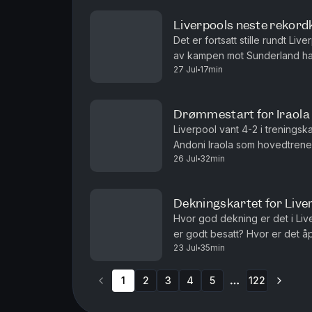
Liverpools neste rekord
Det er fortsatt stille rundt L
av kampen mot Sunderland har 
27 Jul
17min
Bessesen og Arild Skjæveland 
Drømmestart for Iraola
Liverpool vant 4-2 i trenings
Andoni Iraola som hovedtrener.
26 Jul
32min
med seg kampen på GEODIS Par
Dekningskartet for Liver
Hvor god dekning er det i Liv
er godt besatt? Hvor er det å
23 Jul
35min
vi gjennom Liverpool-troppen l
1
2
3
4
5
122
More pages