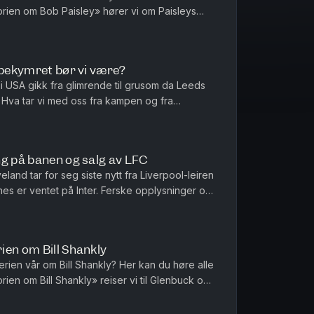
storien om Bob Paisley» hører vi om Paisleys
allen?
alder, og hvordan ...
 bekymret bør vi være?
 i USA gikk fra glimrende til grusom da Leeds
m manager
. Hva tar vi med oss fra kampen og fra
levert og hvem har skuffet?...
grunn av oppførselen
ng på banen og salg av LFC
st lykkelig og gjort mest vondt?
and tar for seg siste nytt fra Liverpool-leiren
selv på TV-opptak
ones er ventet på Inter. Ferske opplysninger om
r United
inger med FSG h...
supporter på?
ivacy
for more information.
ien om Bill Shankly
rien vår om Bill Shankly? Her kan du høre alle
torien om Bill Shankly» reiser vi til Glenbuck og
jembygd. Der ...