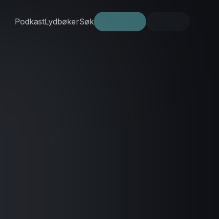
Podkast
Lydbøker
Søk
Prøv gratis
Logg inn