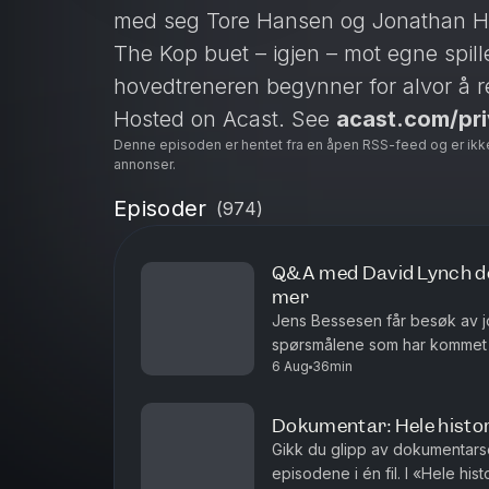
med seg Tore Hansen og Jonathan Hal
The Kop buet – igjen – mot egne spil
hovedtreneren begynner for alvor å r
Hosted on Acast. See
acast.com/pr
Denne episoden er hentet fra en åpen RSS-feed og er ikk
annonser.
Episoder
(
974
)
Q&A med David Lynch del
mer
Jens Bessesen får besøk av jo
spørsmålene som har kommet in
6 Aug
36min
med David Lynch snakker vi o
Dokumentar: Hele histor
Gikk du glipp av dokumentars
episodene i én fil. I «Hele hi