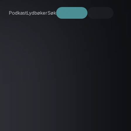
Podkast
Lydbøker
Søk
Prøv gratis
Logg inn