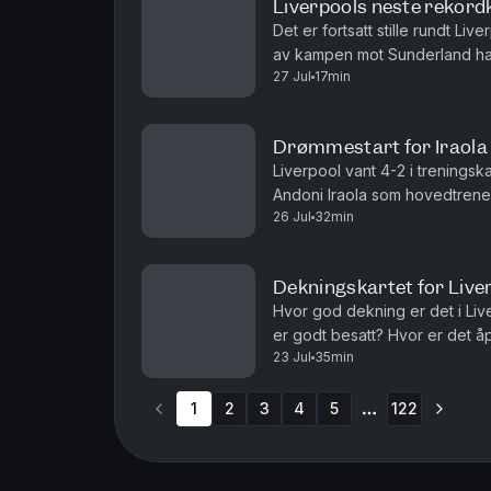
Liverpools neste rekord
Det er fortsatt stille rundt L
av kampen mot Sunderland har 
27 Jul
17min
Bessesen og Arild Skjæveland 
Drømmestart for Iraola
Liverpool vant 4-2 i trenings
Andoni Iraola som hovedtrener.
26 Jul
32min
med seg kampen på GEODIS Par
Dekningskartet for Liver
Hvor god dekning er det i Liv
er godt besatt? Hvor er det å
23 Jul
35min
vi gjennom Liverpool-troppen l
1
2
3
4
5
122
More pages