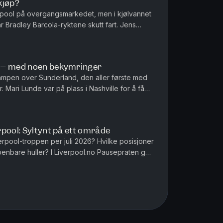
kjøp?
iverpool på overgangsmarkedet, men i kjølvannet
Bradley Barcola-ryktene skutt fart. Jens
snakker om det mulige r...
 – med noen bekymringer
kampen over Sunderland, den aller første med
 Mari Lunde var på plass i Nashville for å få
k. Hun tar også en pra...
pool: Syltynt på ett område
erpool-troppen per juli 2026? Hvilke posisjoner
penbare huller? I Liverpool.no Pausepraten går
agdel for lagdel ...