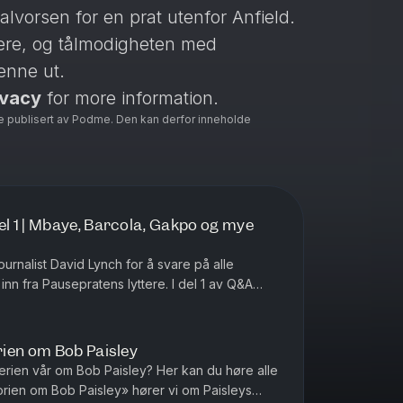
vorsen for en prat utenfor Anfield.
lere, og tålmodigheten med
enne ut.
ivacy
for more information.
e publisert av Podme. Den kan derfor inneholde
 1 | Mbaye, Barcola, Gakpo og mye
urnalist David Lynch for å svare på alle
n fra Pausepratens lyttere. I del 1 av Q&A
m Ibrahim Mbaye, Bradley Barco...
ien om Bob Paisley
erien vår om Bob Paisley? Her kan du høre alle
storien om Bob Paisley» hører vi om Paisleys