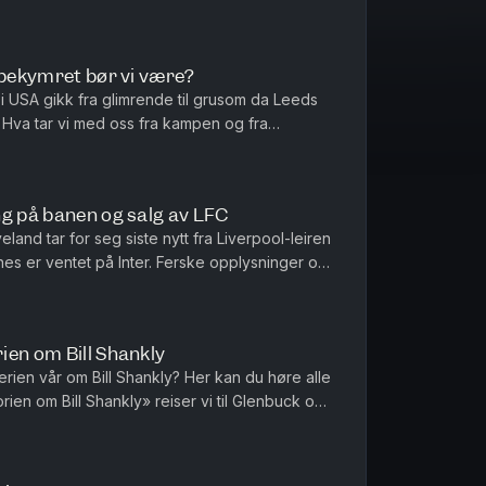
alder, og hvordan ...
 bekymret bør vi være?
 i USA gikk fra glimrende til grusom da Leeds
. Hva tar vi med oss fra kampen og fra
levert og hvem har skuffet?...
ng på banen og salg av LFC
and tar for seg siste nytt fra Liverpool-leiren
ones er ventet på Inter. Ferske opplysninger om
inger med FSG h...
ien om Bill Shankly
rien vår om Bill Shankly? Her kan du høre alle
torien om Bill Shankly» reiser vi til Glenbuck og
jembygd. Der ...