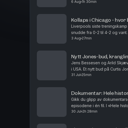
6 Aug
1h 30min
fotballbesettelse fra en tidlig 
Kollaps i Chicago - hvor
Liverpools siste treningskamp
snudde fra 0-2 til 4-2 og vant
3 Aug
27min
oppkjøringsturneen? Hvem har 
Nytt Jones-bud, krangli
Jens Bessesen og Arild Skjævel
i USA. Et nytt bud på Curtis J
31 Jul
25min
investorene som er i forhandl
Dokumentar: Hele histor
Gikk du glipp av dokumentarse
episodene i én fil. I «Hele his
30 Jul
2h 28min
det som er igjen av Shanklys h