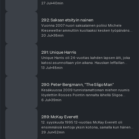
asia/people/article/3338345/why-japans-notorious-setagaya-murders-still-
keskitymme yhteen tapauksen oudoimmista
27 Jul
40min
johtolangoista: perheen talolta löytyneeseen pitkään
haunt-police-and-public-25-years How Japan's Biggest Murder
lunnaskirjees...
Investigation Changed the Country Forever
https://www.youtube.com/watch?v=AM-_C94jlsE 事件がわかる：世田谷一家
292: Saksan etsityin nainen
殺害事件 | 毎日新聞
Vuonna 2007 nuori saksalainen poliisi Michele
Kiesewetter ammuttiin kuoliaaksi kesken työpäivänsä.
https://mainichi.jp/articles/20220418/osg/00m/040/001000d The Birth of
Hänen työparinsa selvisi hengissä, mutta ei muistanut
20 Jul
38min
Blue Light Yokohama: The Miyazawa Family Murders
ampumisesta mitään. Partioautosta löydetty DNA ...
https://www.criminalelement.com/the-birth-of-blue-light-yokohama-the-
miyazawa-family-murders-part-2/?utm Podcast: Faceless, jaksot 1-5
291: Unique Harris
Podcast: Casefile, jakso 148: The Miyazawa family
Unique Harris oli 24-vuotias kahden lapsen äiti, joka
katosi asunnoltaan yön aikana. Hauskan leffaillan
jälkeen Uniquen kaksi pientä poikaa ja hänen 9-
13 Jul
48min
vuotias sukulaistyttönsä heräsivät ja huomasivat ...
290: Peter Bergmann, "The Sligo Man"
Kesäkuussa 2009 tunnistamattoman miehen ruumis
löydettiin Rosses Pointin rannalta lähellä Sligoa
Irlannissa. Vain muutamaa päivää aiemmin
6 Jul
39min
valvontakamerat olivat tallentaneet saman miehen
saapuvan kaup...
289: McKay Everett
12. syyskuuta 1995 12-vuotias McKay Everett oli
ensimmäisiä kertoja yksin kotona, samalla kun hänen
vanhempansa osallistuivat lähellä järjestettyyn
29 Jun
52min
Amwayn tilaisuuteen. Kun Carl Everett ei saanut poik...