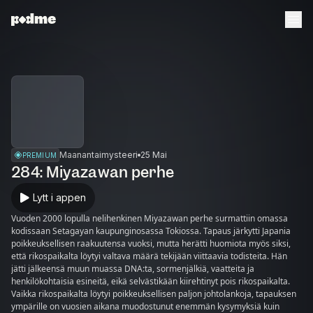
Maanantaimysteeri
25 Mai
PREMIUM
284: Miyazawan perhe
Lytt i appen
Vuoden 2000 lopulla nelihenkinen Miyazawan perhe surmattiin omassa
kodissaan Setagayan kaupunginosassa Tokiossa. Tapaus järkytti Japania
poikkeuksellisen raakuutensa vuoksi, mutta herätti huomiota myös siksi,
että rikospaikalta löytyi valtava määrä tekijään viittaavia todisteita. Hän
jätti jälkeensä muun muassa DNA:ta, sormenjälkiä, vaatteita ja
henkilökohtaisia esineitä, eikä selvästikään kiirehtinyt pois rikospaikalta.
Vaikka rikospaikalta löytyi poikkeuksellisen paljon johtolankoja, tapauksen
ympärille on vuosien aikana muodostunut enemmän kysymyksiä kuin