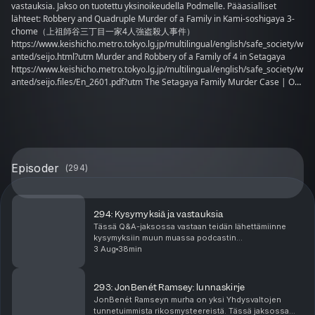
vastauksia. Jakso on tuotettu yksinoikeudella Podmelle. Pääasialliset
lähteet: Robbery and Quadruple Murder of a Family in Kami-soshigaya 3-
chome（上祖師谷三丁目一家4人強盗殺人事件）
https://www.keishicho.metro.tokyo.lg.jp/multilingual/english/safe_society/w
anted/seijo.html?utm Murder and Robbery of a Family of 4 in Setagaya
https://www.keishicho.metro.tokyo.lg.jp/multilingual/english/safe_society/w
anted/seijo.files/En_2601.pdf?utm The Setagaya Family Murder Case | On
This Day in Japan
https://www.tokyoweekender.com/art_and_culture/history/the-setagaya-
family-murder-case/ Police continue searching for killer of Setagaya family
25 years on - The Japan Times
https://www.japantimes.co.jp/news/2025/12/30/japan/crime-
legal/setagaya-murder-search/ The killer without a face - ABC News
Episoder
(
294
)
https://www.abc.net.au/news/2019-12-29/the-house-of-horrors-in-
setagaya-japan/11771304 A Killer Who Stayed. The Miyazawa Family
Murders | by Nikki Young | Medium https://medium.com/@nikyoung/a-
killer-who-stayed-bf416ba01b22 Police advised to rethink motive and
294: Kysymyksiä ja vastauksia
opportunity in unsolved Setagaya family murder case - Japan Today
Tässä Q&A-jaksossa vastaan teidän lähettämiinne
https://japantoday.com/category/features/kuchikomi/Police-advised-to-
kysymyksiin muun muassa podcastin
rethink-motive-and-opportunity-in-unsolved-Setagaya-family-murder-case
tekoprosessista, tapausten valinnasta ja siitä, mitkä
3 Aug
38min
What We Really Know About the Setagaya Family Murder? | by Magda
tapaukset ovat jääneet erityisesti mieleeni. Pohdin
Szymanska | The Mystery Box | Medium https://medium.com/the-
myös sitä, m...
mystery-box/what-we-really-know-about-the-setagaya-family-murder-
293: JonBenét Ramsey: lunnaskirje
a87389875e71 Why Japan’s notorious Setagaya murders still haunt police
JonBenét Ramseyn murha on yksi Yhdysvaltojen
and public, 25 years on https://www.scmp.com/week-
tunnetuimmista rikosmysteereistä. Tässä jaksossa