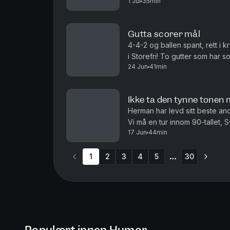
1 Jul
35min
norske fengsler. Det blir trøst,
Gutta scorer mål
4-4-2 og ballen spant, rett i 
i Storefri! To gutter som har s
24 Jun
41min
og Herman avslører en svakhet.
Ikke ta den tynne tonen
Herman har levd sitt beste anon
Vi må en tur innom 90-tallet, 
17 Jun
44min
har blit ranet.. Produsert av Ing
1
2
3
4
5
30
More pages