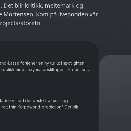
 Det blir kritikk, meitemark og
m på livepodden vår
projects/storefri
nd-Lasse fortjener en ny tur ut i spotlighten.
lbakeblikk med sexy matbestillinger… Produsert
atadorer med det beste fra høst- og
ett i sin Karpeworld-prediction? Det blir
ør med hvordan man gjør riktig h...