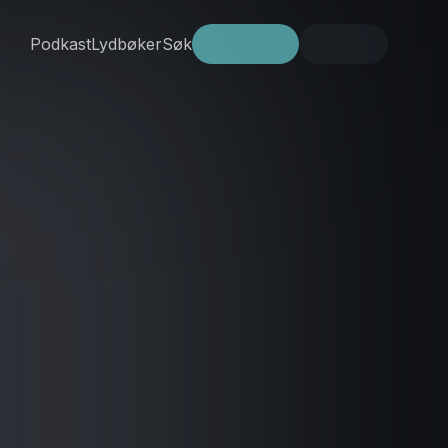
Podkast
Lydbøker
Søk
Prøv gratis
Logg inn