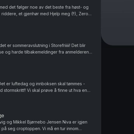
 med det følger noe av det beste fra høst- og
e riddere, et gjenhør med Hjelp meg (!!), Zero
luss masse annet ...
t er sommeravslutning i Storefriiiii! Det blir
se og harde tilbakemeldinger fra anmelderen.
Produsert av Ingrid Alice Mortensen Vi tar en ...
Det er luftedag og innboksen skal tømmes -
tormskritt!! Vi skal prøve å finne ut hva en
g Paul Jefferson sliter....
ge
ig og Mikkel Bjørnebo Jensen Niva er igjen
tt på seg croptoppen. Vi må en tur innom