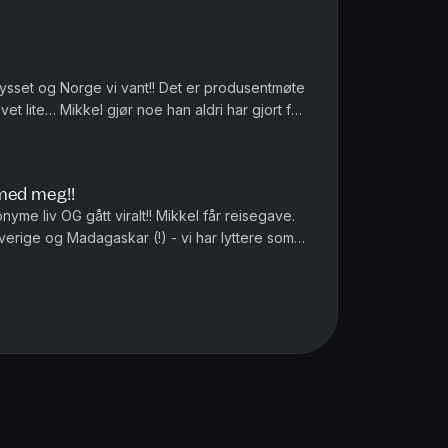
 torsk og vi må vokte våre...
krysset og Norge vi vant!! Det er produsentmøte
ovet lite… Mikkel gjør noe han aldri har gjort før
 Bare å le...
 med meg!!
yme liv OG gått viralt!! Mikkel får reisegave.
Sverige og Madagaskar (!) - vi har lyttere som
rid Alice Mo...