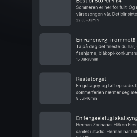
Best of Storefri 1:4
Sommeren er her for fullt! Og
vårsesongen vår. Det blir sint
22 Jul
33min
Rest Boys Club og Lille Smul. P
En rar energi i rommet!!
Ta på deg det fineste du har, de
fisehjørne, blåkopi-konkurran
15 Jul
38min
Restetorget
En guttagøy og tøff episode. 
sommerferien nærmer seg med s
8 Jul
46min
god depresjonsdag kan kalles o
En fengselsfugl skal syn
Herman Zacharias Håkon Flesv
samlet i studio. Herman har ta