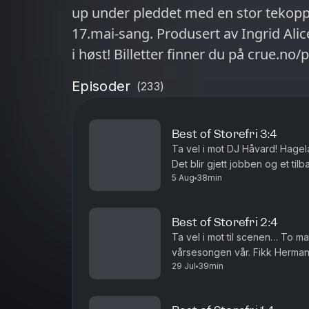
up under pleddet med en stor tekopp.
17.mai-sang. Produsert av Ingrid Alice Mortensen. Ko
i høst! Billetter finner du på crue.no/
Episoder
(
233
)
Best of Storefri 3:4
Ta vel i mot DJ Håvard! Hagela
Det blir gjett jobben og et ti
5 Aug
38min
av Ingrid Alice Mortensen.
Best of Storefri 2:4
Ta vel i mot til scenen… To m
vårsesongen vår. Fikk Herman r
29 Jul
39min
tulletelefon og fis og et gjenh