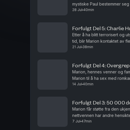
mystiske Paul bestemmer seg fo
28 Jul
40min
kontakt med vår salgspartner 
Forfulgt Del 5: Charlie 
Etter å ha blitt terrorisert og 
tid, blir Marion kontaktet av f
21 Jul
38min
Hunter.Vil du annonsere i Avhø
Forfulgt Del 4: Overgre
Marion, hennes venner og famil
Marion til å ha sex med romka
14 Jul
40min
kontakt med vår salgspartner 
Forfulgt Del 3: 50 000 do
Marion får støtte fra den ukj
nettvennen har andre hensikte
7 Jul
47min
vår salgspartner Acast.Batong