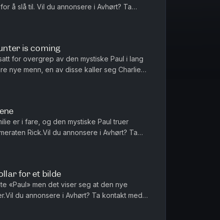
r å slå til. Vil du annonsere i Avhørt? Ta
Acast.Batong Media AS har reda...
Hunter is coming
utsatt for overgrep av den mystiske Paul i lang
lere nye menn, en av disse kaller seg Charlie
rt? Ta kontak...
pene
ie er i fare, og den mystiske Paul truer
meraten Rick.Vil du annonsere i Avhørt? Ta
Acast.Batong Media AS har re...
llar for et bilde
ente «Paul» men det viser seg at den nye
r.Vil du annonsere i Avhørt? Ta kontakt med
 Media AS har redaktøransvar...