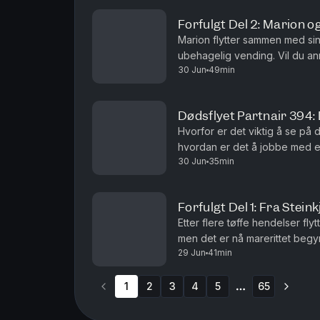
Forfulgt Del 2: Marion 
Marion flytter sammen med si
ubehagelig vending. Vil du an
30 Jun
49min
salgspartner Acast.Batong Med
Dødsflyet Partnair 394: 
Hvorfor er det viktig å se på
hvordan er det å jobbe med e
30 Jun
35min
snakke?
Forfulgt Del 1: Fra Steink
Etter flere tøffe hendelser flyt
men det er nå marerittet begy
29 Jun
41min
vår salgspartner Acast.Batong 
1
2
3
4
5
65
More pages