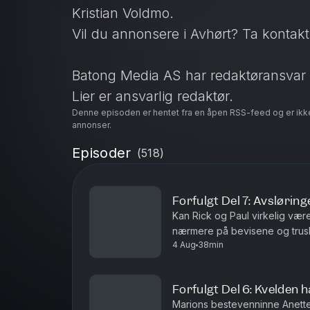
Kristian Voldmo.
Vil du annonsere i Avhørt? Ta kontak
Batong Media AS har redaktøransvar 
Lier er ansvarlig redaktør.
Denne episoden er hentet fra en åpen RSS-feed og er ikk
Hosted on Acast. See
acast.com/pr
annonser.
Episoder
(
518
)
Forfulgt Del 7: Avsløring
Kan Rick og Paul virkelig væ
nærmere på bevisene og trusle
4 Aug
38min
spredt på nettet.Vil du annons
Forfulgt Del 6: Kvelden ha
Marions bestevenninne Anette 