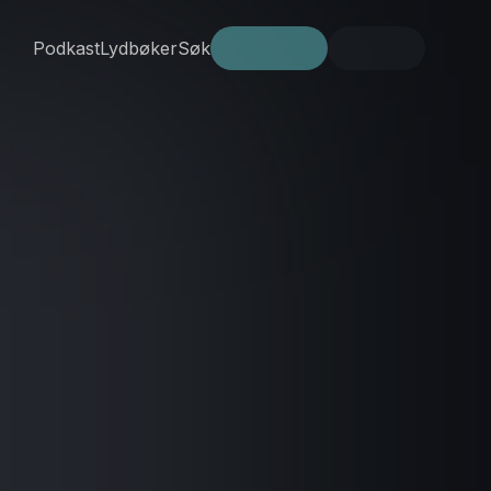
Podkast
Lydbøker
Søk
Prøv gratis
Logg inn