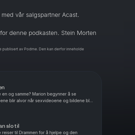
t med vår salgspartner Acast.
for denne podkasten. Stein Morten
e publisert av Podme. Den kan derfor inneholde
ivacy
for more information.
en
re en og samme? Marion begynner å se
ne blir alvor når sexvideoene og bildene blir
ere i Avhørt? Ta kontakt med v...
n slo til
reiser til Drammen for å hjelpe og den