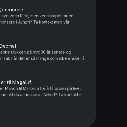
og mennene
n nye venn Rick, men vennskapet tar en
nonsere i Avhørt? Ta kontakt med vår
ia AS har redaktøransvar for denne pod...
Debrief
 denne ulykken på nytt 36 år senere og
n sak når det er så mange som ikke ønsker å
jer til Magaluf
ter Marion til Mallorca for å få orden på livet,
nner.Vil du annonsere i Avhørt? Ta kontakt med
Media AS har ...