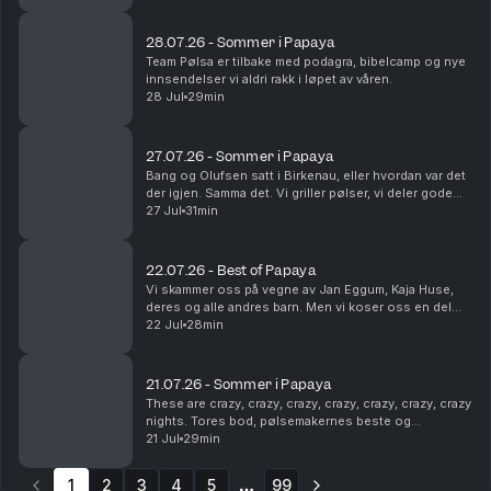
humor. Som vanlig. Dette en en liten ...
28.07.26 - Sommer i Papaya
Team Pølsa er tilbake med podagra, bibelcamp og nye
innsendelser vi aldri rakk i løpet av våren.
28 Jul
29min
27.07.26 - Sommer i Papaya
Bang og Olufsen satt i Birkenau, eller hvordan var det
der igjen. Samma det. Vi griller pølser, vi deler gode
sommerminner og vi tømmer postkassa vår. Det er fint.
27 Jul
31min
22.07.26 - Best of Papaya
Vi skammer oss på vegne av Jan Eggum, Kaja Huse,
deres og alle andres barn. Men vi koser oss en del
med høydepunkter fra sesongen som gikk.
22 Jul
28min
Legendene Ole Soo og Shakademus Tandrevold
dukker opp. HEI!
21.07.26 - Sommer i Papaya
These are crazy, crazy, crazy, crazy, crazy, crazy, crazy
nights. Tores bod, pølsemakernes beste og
livreddende førstehjelp. Snakkes!
21 Jul
29min
1
2
3
4
5
99