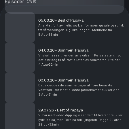
Episoder
(
789
)
05.08.26 - Best of Papaya
Ansiktet fullt av melis og klar for noen gøyale øyeblikk
fra vårsesongen. Og ikke lenge til Mennene fra
Viennene er tilbake i sesong nå!
5 Aug
33min
04.08.26 - Sommer i Papaya
Vi skal heeeelt i enden av skalaen i Pølsetesten, hvor
det drar seg til nå mot slutten av sommeren. Steinar
kjører Route 66 og blir nesten drept. Det er
4 Aug
32min
sommerminne det!
03.08.26 - Sommer i Papaya
Det skjedde i de sommerdager at Tore besøkte
Vestfold. Det mest pikante pølsenavnet dukker opp
og vi rydder i fryseren. Yes.
3 Aug
31min
29.07.26 - Best of Papaya
Vi har med videoklipp og viser dem til hverandre. Eller
lydklipp da, men Tore sa feil i jingelen. Ragge Rulator
dukker opp, og Steinar utsettes for på-bekostnings-
29 Jul
32min