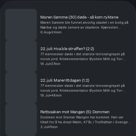
Maren Sømme (30) døde - så kom ryktene
Maren Sømme ble funnet alvorlig skadet i en bolig på
Nærbø og døde senere av skadene. Kjæresten
hennes er siktet for drap, men nekter straffskyld. I
6 Aug
24min
denne episoden går Tor-Erling Thømt Ruud og
Øystein...
22. juli: Hva ble straffen? (2:2)
77 mennesker døde i det største terrorangrepet på
norsk jord. Krimkommentator Øystein Milli og Tor-
Erling Thømt Ruud går gjennom etterspillet av 22. juli i
16 Jul
37min
2011. Ansvarlig redaktør Gard Steiro
22. juli: Marerittdagen (1:2)
77 mennesker døde i det største terrorangrepet på
norsk jord. Krimkommentator Øystein Milli og Tor-
Erling Thømt Ruud går gjennom terrorhandlingene den
16 Jul
48min
22. juli i 2011 som har preget Norge siden. Ansva...
Rettssaken mot Wangen (5): Dommen
Dommen mot Steinar Wangen har kommet. Han var
tiltalt for å ha drept Malin, 47 år, i Trollhättan i Sverige i
september 2024. Det store spørsmålet i rettssaken
3 Jul
11min
var om han brukte en pute. Tor-Erling Thø...