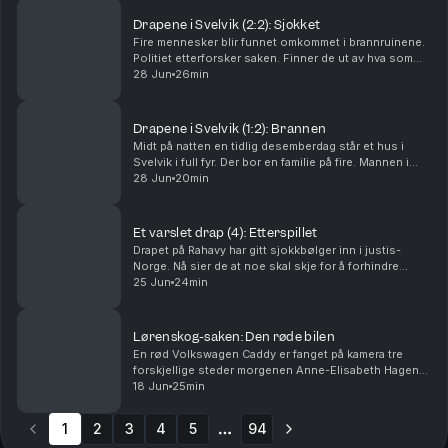
Drapene i Svelvik (2:2): Sjokket
Fire mennesker blir funnet omkommet i brannruinene.
Politiet etterforsker saken. Finner de ut av hva som
har skjedd? Og hvorfor? Ansvarlig redaktør Gard
28 Jun
26min
Steiro
Drapene i Svelvik (1:2): Brannen
Midt på natten en tidlig desemberdag står et hus i
Svelvik i full fyr. Der bor en familie på fire. Mannen i
huset er brannmann. Hva har skjedd? Ansvarlig
28 Jun
20min
redaktør Gard Steiro
Et varslet drap (4): Etterspillet
Drapet på Rahavy har gitt sjokkbølger inn i justis-
Norge. Nå sier de at noe skal skje for å forhindre
lignende saker. Men kommer lovnadene til å bli fulgt
25 Jun
24min
opp? Krimkommentator Øystein Milli og Tor-Erl...
Lørenskog-saken: Den røde bilen
En rød Volkswagen Caddy er fanget på kamera tre
forskjellige steder morgenen Anne-Elisabeth Hagen
forsvant. Politiet jakter svar: Hva gjorde den der?
18 Jun
25min
Krimkommentator Øystein Milli og Tor-Erling Thømt ...
1
2
3
4
5
94