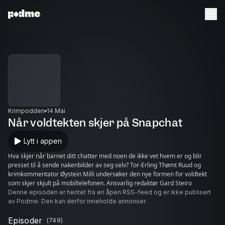
Krimpodden
14 Mai
Når voldtekten skjer på Snapchat
Lytt i appen
Hva skjer når barnet ditt chatter med noen de ikke vet hvem er og blir
presset til å sende nakenbilder av seg selv? Tor-Erling Thømt Ruud og
krimkommentator Øystein Milli undersøker den nye formen for voldtekt
som skjer skjult på mobiltelefonen. Ansvarlig redaktør Gard Steiro
Denne episoden er hentet fra en åpen RSS-feed og er ikke publisert
av Podme. Den kan derfor inneholde annonser.
Episoder
(
749
)