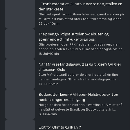
- Tror bestemt at Glimt vinner serien, stallen er
den sterkeste
Glimt-ekspert Trond Olsen føler seg ganske sikker på
at Glimt blir hakket for sterk for utfordrerne og vinner
eliteserien. - Den bredden Glimt har i stallen sin nå
23 Jul
40min
kommer til å bli avgjørende, sier Tr...
Tre poeng viktigst, Kitolano-debuten og
spennende Glimt-uke foran oss!
Glimt-seieren over FFK fredag er hovedsaken, men
denne episoden av Studio Glimt handler også om de
andre kampene i runden, om en utrilig spennende
18 Jul
40min
Champions League-trekning på mandag og litt om
neste ...
Når får vi se landslagsgutta i gult igjen? Og grei
sliteseier i Oslo
Etter VM-sluttspillet lurer de aller fleste på én ting
denne mandagen: Når er våre tre landslagsprofiler
klare for kamp for Glimt igjen? Glimt-ekspert Stian
13 Jul
38min
Høgland deler siste nytt om når gutta er ti...
Bodøgutter lager VM-feber, Helstrups exit og
høstsesongen snart i gang
Norge er klare for en historisk kvartfinale i VM etter å
ha slått ut selveste Brasil, og Bodø-gutta står i
sentrum av begivenhetene! Vi hyller Patrick Bergs
6 Jul
47min
utrolige ro og fotballhode på midtbanen, sa...
Exit for Glimts gullkalv?