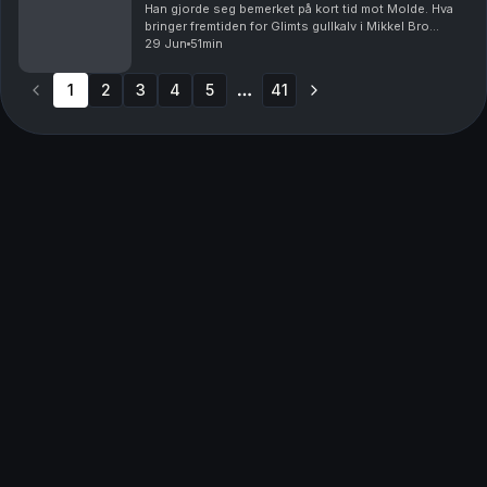
Han gjorde seg bemerket på kort tid mot Molde. Hva
bringer fremtiden for Glimts gullkalv i Mikkel Bro
Hansen? Vi tar også de andre snakkisene etter
29 Jun
51min
søndagens treningskamp, og ser frem mot den neste
ko...
1
2
3
4
5
41
More pages