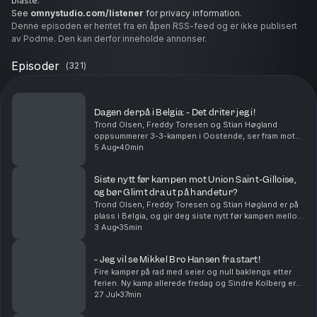
blåste.
See
omnystudio.com/listener
for privacy information.
Denne episoden er hentet fra en åpen RSS-feed og er ikke publisert
av Podme. Den kan derfor inneholde annonser.
Episoder
(
321
)
Dagen derpå i Belgia: - Det driter jeg i!
Trond Olsen, Freddy Toresen og Stian Høgland
oppsummerer 3-3-kampen i Oostende, ser fram mot
returkampen, skadesituasjonen og ikke minst møtet
5 Aug
40min
med Vålerenga på lørdag. Freddy Toresen kommer
med en kla...
Siste nytt før kampen mot Union Saint-Gilloise,
og bør Glimt dra ut på handetur?
Trond Olsen, Freddy Toresen og Stian Høgland er på
plass i Belgia, og gir deg siste nytt før kampen mellom
Union Saint-Gilloise og Bodø/Glimt. I tillegg
3 Aug
35min
oppsummeres kampen mot Lillestrøm og resten av ...
- Jeg vil se Mikkel Bro Hansen fra start!
Fire kamper på rad med seier og null baklengs etter
ferien. Ny kamp allerede fredag og Sindre Kolberg er
klinkende klar i denne episoden: - La Mikkel Bro
27 Jul
37min
Hansen få starte som spiss mot Lillestrøm. Ell...