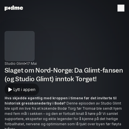
Studio Glimt
17 Mai
Slaget om Nord-Norge: Da Glimt-fansen
(og Studio Glimt) inntok Torget!
Lytt i appen
Hva skjedde egentlig med kroppen i timene før det inviterte til
historisk gressbanederby i Bodø?
Denne episoden av Studio Glimt
ble spilt inn live fra et kokende Bodø Torg før Tromsø ble sendt hjem
med fem mål i sekken – og den er fortsatt knall å høre på! Vi samlet
supportere, eksperter og ekte legender for å kjenne på det herlige
fotballhatet, nervene og optimismen som lå tjukt over byen før fløyta