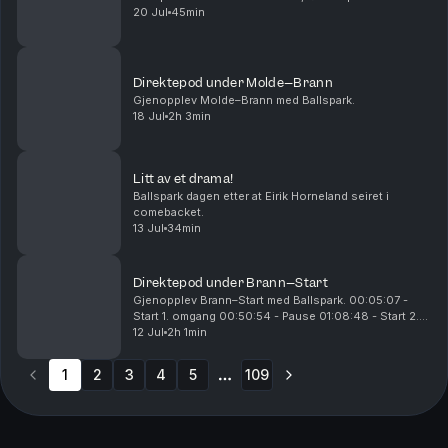
20 Jul
45min
Direktepod under Molde–Brann
Gjenopplev Molde–Brann med Ballspark.
18 Jul
2h 3min
Litt av et drama!
Ballspark dagen etter at Eirik Horneland seiret i
comebacket.
13 Jul
34min
Direktepod under Brann–Start
Gjenopplev Brann–Start med Ballspark. 00:05:07 -
Start 1. omgang 00:50:54 - Pause 01:08:48 - Start 2.
omgang 01:16:04 - 0-1 til Start 01:31:20 - 1-1 til Brann
12 Jul
2h 1min
01:53:09 - 2-1 til Brann
1
2
3
4
5
109
More pages