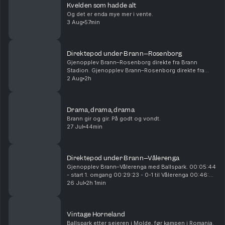
Kvelden som hadde alt
Og det er enda mye mer i vente.
3 Aug
57min
Direktepod under Brann–Rosenborg
Gjenopplev Brann–Rosenborg direkte fra Brann
Stadion. Gjenopplev Brann–Rosenborg direkte fra
Brann Stadion. 00:14:54 - Start 1. omgang 00:28:15 -
2 Aug
2h
Mål! 1-0 Castro 01:01:00 - Pause 01:05:00 - Start
2....
Drama, drama, drama
Brann gir og gir. På godt og vondt.
27 Jul
44min
Direktepod under Brann–Vålerenga
Gjenopplev Brann–Vålerenga med Ballspark. 00:05:44
- start 1. omgang 00:29:23 - 0-1 til Vålerenga 00:46:25
- 0-2 til Vålerenga 00:54:26 - 0-3 til Vålerenga
26 Jul
2h 1min
00:55:25 - pause 01:10:15 - start 2. omgan...
Vintage Horneland
Ballspark etter seieren i Molde, før kampen i Romania.