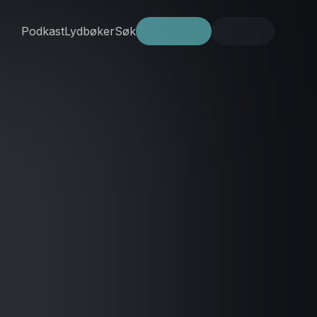
Podkast
Lydbøker
Søk
Prøv gratis
Logg inn