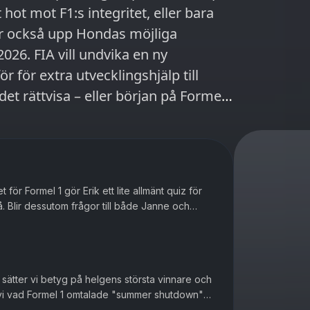
 hot mot F1:s integritet, eller bara
tar också upp Hondas möjliga
026. FIA vill undvika en ny
för extra utvecklingshjälp till
et rättvisa – eller början på Formel
ormance? Dessutom blickar vi fram
illes Villeneuve med ett nytt
org – en bana fylld av hårda
 Wall of Champions. Och så blir det
för Formel 1 gör Erik ett lite allmänt quiz för
elix Rosenqvist långt fram och
. Blir dessutom frågor till både Janne och
m kvalhelgen, racefarten och vad som
tur. De hinner äve...
s största racinglopp.
 sätter vi betyg på helgens största vinnare och
 vi vad Formel 1 omtalade "summer shutdown"
la utvecklingsarbete...