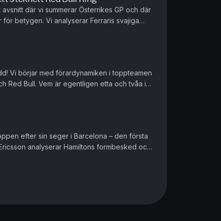
at avsnitt där vi summerar Österrikes GP och där
för betygen. Vi analyserar Ferraris svajiga
ed Bulls uppgra...
pteamen
h Red Bull. Vem är egentligen etta och tvåa i
örändrats under säs...
toppen efter sin seger i Barcelona – den första
Ericsson analyserar Hamiltons formbesked och
ns Formel 1-lopp, ...