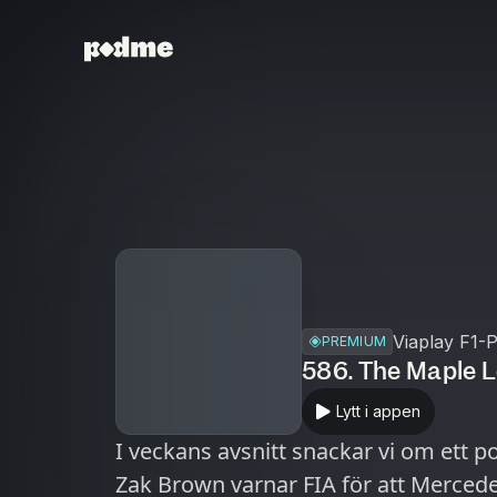
Viaplay F1-
PREMIUM
586. The Maple L
Lytt i appen
I veckans avsnitt snackar vi om ett po
Zak Brown varnar FIA för att Mercede