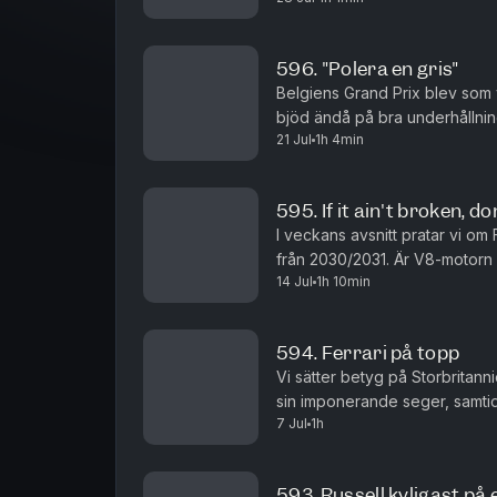
596. "Polera en gris"
Belgiens Grand Prix blev som 
bjöd ändå på bra underhållning
21 Jul
1h 4min
som väntat får högt sådant. Vid
595. If it ain't broken, don
I veckans avsnitt pratar vi om 
från 2030/2031. Är V8-motorn
14 Jul
1h 10min
och kan tankning göra comeback
594. Ferrari på topp
Vi sätter betyg på Storbritann
sin imponerande seger, samtidi
7 Jul
1h
tävlingsledningen hamnar i fok
593. Russell kyligast på 