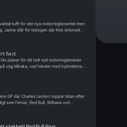
väntat tufft för det nya motorreglementet men
. Janne står för betygen där Kimi Antonelli
are blickar vi framå...
't fix it
FIAs planer för ett helt nytt motorreglemente
 på väg tillbaka, vad händer med hybriderna
 i Formel 1? Vi går i...
iens GP där Charles Leclerc toppar listan efter
gt som Ferrari, Red Bull, Williams och
us efter en händelserik...
ett stekhett Red Bull Ring