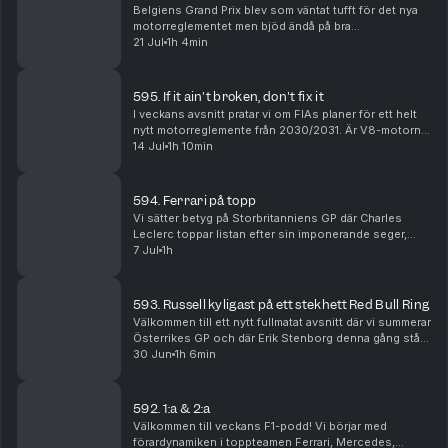
Belgiens Grand Prix blev som väntat tufft för det nya
motorreglementet men bjöd ändå på bra
underhållning. Janne står för betygen där Kimi
21 Jul
1h 4min
Antonelli som väntat får högt sådant. Vidare blickar vi
framå...
595. If it ain't broken, don't fix it
I veckans avsnitt pratar vi om FIAs planer för ett helt
nytt motorreglemente från 2030/2031. Är V8-motorn
på väg tillbaka, vad händer med hybriderna och kan
14 Jul
1h 10min
tankning göra comeback i Formel 1? Vi går i...
594. Ferrari på topp
Vi sätter betyg på Storbritanniens GP där Charles
Leclerc toppar listan efter sin imponerande seger,
samtidigt som Ferrari, Red Bull, Williams och
7 Jul
1h
tävlingsledningen hamnar i fokus efter en
händelserik...
593. Russell kyligast på ett stekhett Red Bull Ring
Välkommen till ett nytt fullmatat avsnitt där vi summerar
Österrikes GP och där Erik Stenborg denna gång står
för betygen. Vi analyserar Ferraris svajiga form,
30 Jun
1h 6min
Russells viktiga seger, Red Bulls uppgra...
592. 1:a & 2:a
Välkommen till veckans F1-podd! Vi börjar med
förardynamiken i toppteamen Ferrari, Mercedes,