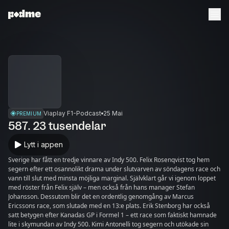
Viaplay F1-Podcast
25 Mai
PREMIUM
587. 23 tusendelar
Lytt i appen
Sverige har fått en tredje vinnare av Indy 500. Felix Rosenqvist tog hem
segern efter ett osannolikt drama under slutvarven av söndagens race och
vann till slut med minsta möjliga marginal. Självklart går vi igenom loppet
med röster från Felix själv – men också från hans manager Stefan
Johansson. Dessutom blir det en ordentlig genomgång av Marcus
Ericssons race, som slutade med en 13:e plats. Erik Stenborg har också
satt betygen efter Kanadas GP i Formel 1 – ett race som faktiskt hamnade
lite i skymundan av Indy 500. Kimi Antonelli tog segern och utökade sin