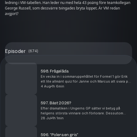
ledning i VM-tabellen. Han leder nu med hela 43 poäng före teamkollegan
George Russell, som dessvärre tvingades bryta loppet. Är VM redan
avgjort?
Episoder
(
674
)
598. Frågelåda
En vecka in i sommaruppehållet för Formel 1 gör Erik
ett lite allmänt quiz för Janne och Marcus att svara på.
Blir dessutom frågor till både Janne och Marcus av
4 Aug
1h 6min
lite mer personlig natur. De hinner äve...
597. Bäst 2026?
Efter dramatiken i Ungerns GP sätter vi betyg på
helgens största vinnare och förlorare. Dessutom
förklarar vi vad Formel 1 omtalade "summer shutdown"
28 Jul
1h 1min
egentligen innebär – varför hela utvecklingsarbete...
596. "Polera en gris"