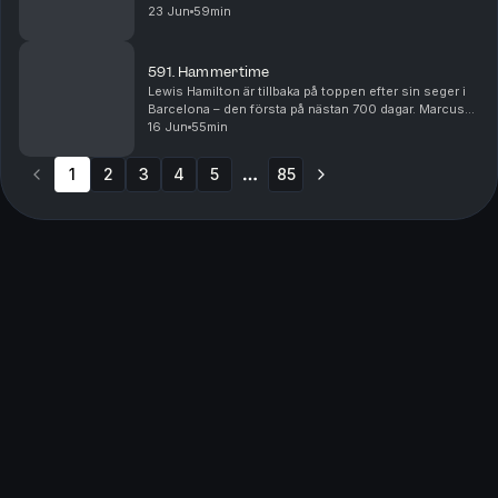
McLaren och Red Bull. Vem är egentligen etta och tvåa
23 Jun
59min
i respektive team, har rollerna förändrats under säs...
591. Hammertime
Lewis Hamilton är tillbaka på toppen efter sin seger i
Barcelona – den första på nästan 700 dagar. Marcus
Ericsson analyserar Hamiltons formbesked och delar
16 Jun
55min
ut sina betyg efter helgens Formel 1-lopp, ...
1
2
3
4
5
85
More pages