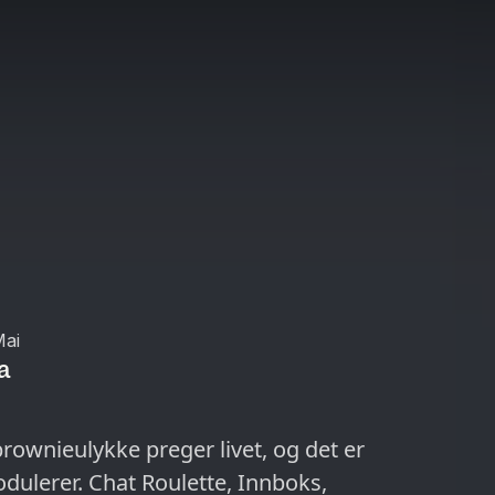
Mai
a
brownieulykke preger livet, og det er
odulerer. Chat Roulette, Innboks,