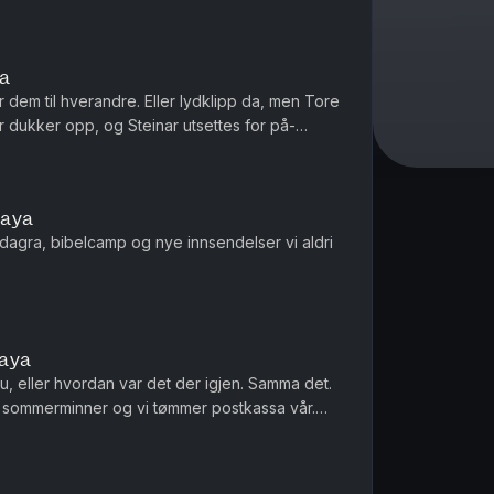
ya
 dem til hverandre. Eller lydklipp da, men Tore
or dukker opp, og Steinar utsettes for på-
 Dette en en liten ...
paya
dagra, bibelcamp og nye innsendelser vi aldri
paya
u, eller hvordan var det der igjen. Samma det.
ode sommerminner og vi tømmer postkassa vår.