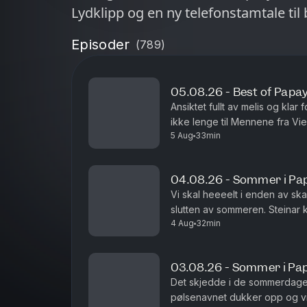
Lydklipp og en ny telefonstamtale til 
Episoder
(
789
)
05.08.26 - Best of Papa
Ansiktet fullt av melis og kla
ikke lenge til Mennene fra Vie
5 Aug
33min
04.08.26 - Sommer i Pa
Vi skal heeeelt i enden av ska
slutten av sommeren. Steinar k
4 Aug
32min
sommerminne det!
03.08.26 - Sommer i Pa
Det skjedde i de sommerdager
pølsenavnet dukker opp og vi 