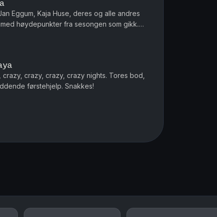
ya
an Eggum, Kaja Huse, deres og alle andres
l med høydepunkter fra sesongen som gikk.
demus Tandrevold dukker opp. HEI!
aya
 crazy, crazy, crazy, crazy nights. Tores bod,
ddende førstehjelp. Snakkes!