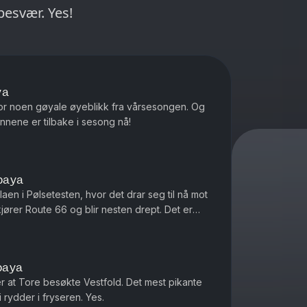
besvær. Yes!
ya
r for noen gøyale øyeblikk fra vårsesongen. Og
nnene er tilbake i sesong nå!
paya
laen i Pølsetesten, hvor det drar seg til nå mot
jører Route 66 og blir nesten drept. Det er
paya
 at Tore besøkte Vestfold. Det mest pikante
rydder i fryseren. Yes.