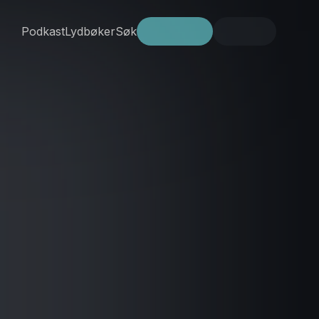
Podkast
Lydbøker
Søk
Prøv gratis
Logg inn