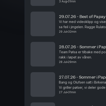
3 Aug
31min
29.07.26 - Best of Papa
Vi har med videoklipp og viser
sa feil i jingelen. Ragge Rulat
29 Jul
32min
bekostnings-humor. Som vanlig.
28.07.26 - Sommer i Pa
Team Pølsa er tilbake med po
rakk i løpet av våren.
28 Jul
29min
27.07.26 - Sommer i Pa
Bang og Olufsen satt i Birkena
Vi griller pølser, vi deler g
27 Jul
31min
Det er fint.