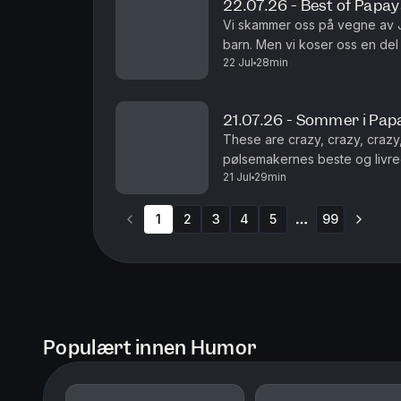
22.07.26 - Best of Papa
Vi skammer oss på vegne av J
barn. Men vi koser oss en de
22 Jul
28min
Legendene Ole Soo og Shaka
21.07.26 - Sommer i Pap
These are crazy, crazy, crazy,
pølsemakernes beste og livre
21 Jul
29min
1
2
3
4
5
99
More pages
Populært innen Humor