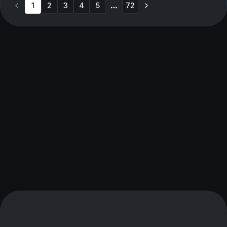
1
2
3
Minneso...
4
5
72
More pages