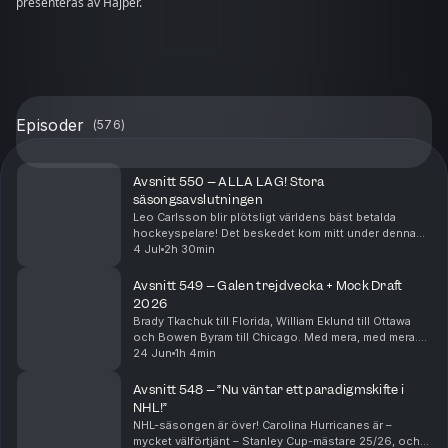
presenteras av Hajper.
Episoder
(
576
)
Avsnitt 550 – ALLA LAG! Stora
säsongsavslutningen
Leo Carlsson blir plötsligt världens bäst betalda
hockeyspelare! Det beskedet kom mitt under denna
inspelning, men klipps in i börja av avsnittet. Ni får
4 Jul
2h 30min
höra Bjurmans och Ekeliws genuina chock och sp...
Avsnitt 549 – Galen trejdvecka + Mock Draft
2026
Brady Tkachuk till Florida, William Eklund till Ottawa
och Bowen Byram till Chicago. Med mera, med mera.
Per Bjurman och Jonathan Ekeliw har flera stekheta
24 Jun
1h 4min
trejder att diskutera från de senaste dagarn...
Avsnitt 548 – ”Nu väntar ett paradigmskifte i
NHL!”
NHL-säsongen är över! Carolina Hurricanes är –
mycket välförtjänt – Stanley Cup-mästare 25/26, och