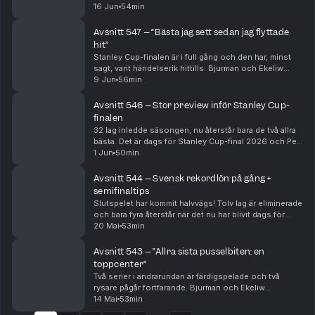
Per Bjurman och Jonathan Ekeliw djupanalyserar
16 Jun
54min
anledningarna bakom det. Men Bjurman tror INTE att
klu...
Avsnitt 547 – ”Bästa jag sett sedan jag flyttade
hit”
Stanley Cup-finalen är i full gång och den har, minst
sagt, varit händelserik hittills. Bjurman och Ekeliw
försöker summera och analysera de galna matcherna
9 Jun
56min
mellan Vegas och Carolina – och sia om fort...
Avsnitt 546 – Stor preview inför Stanley Cup-
finalen
32 lag inledde säsongen, nu återstår bara de två allra
bästa. Det är dags för Stanley Cup-final 2026 och Per
Bjurman och Jonathan Ekeliw djupanalyserar Carolina
1 Jun
50min
och Vegas, lagdel för lagdel, och tippa...
Avsnitt 544 – Svensk rekordlön på gång +
semifinaltips
Slutspelet har kommit halvvägs! Tolv lag är eliminerade
och bara fyra återstår när det nu har blivit dags för
konferensfinaler. Bjurman och Ekeliw analyserar
20 Mai
53min
Carolina, Montreal, Colorado och Vegas gru...
Avsnitt 543 – ”Allra sista pusselbiten: en
toppcenter”
Två serier i andrarundan är färdigspelade och två
rysare pågår fortfarande. Bjurman och Ekeliw
analyserar varför Colorado och Carolina är så
14 Mai
53min
överlägsna hittills i slutspelet – och vad utslagna