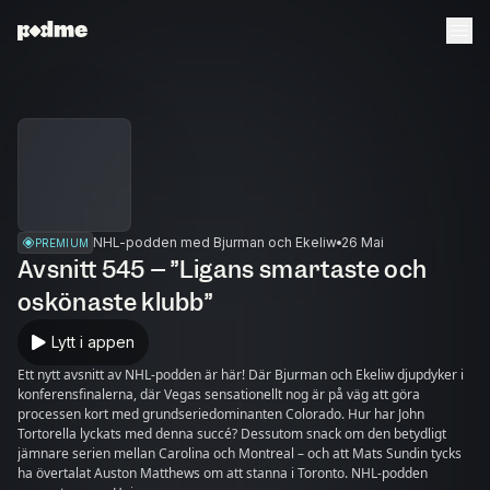
NHL-podden med Bjurman och Ekeliw
26 Mai
PREMIUM
Avsnitt 545 – ”Ligans smartaste och
oskönaste klubb”
Lytt i appen
Ett nytt avsnitt av NHL-podden är här! Där Bjurman och Ekeliw djupdyker i
konferensfinalerna, där Vegas sensationellt nog är på väg att göra
processen kort med grundseriedominanten Colorado. Hur har John
Tortorella lyckats med denna succé? Dessutom snack om den betydligt
jämnare serien mellan Carolina och Montreal – och att Mats Sundin tycks
ha övertalat Auston Matthews om att stanna i Toronto. NHL-podden