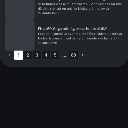
Vi befinner oss mitt i sommaren – och vad passar inte
då bättre än att en gnällig Niclas bränner av de
fenomen som han stör sig allra mest på under den här
15 Jul
1h 15min
årstiden? Hur rimligt är det egentligen att ...
FK #169: Segelbåtsägare vs husbilsfolk?
I det här hjärndöda avsnittet av Frågeklådan diskuterar
Niclas & Jonatan vad den sistnämnde ska ha betalt för
att se lika uselt som sin poddkumpan livet ut, ett nytt
12 Jul
33min
upplägg för förlängning i fotboll,...
1
2
3
4
5
68
More pages