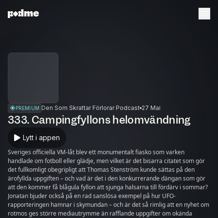
Den Som Skrattar Förlorar Podcast
27 Mai
PREMIUM
333. Campingfyllons helomvändning
Lytt i appen
Sveriges officiella VM-låt blev ett monumentalt fiasko som varken
handlade om fotboll eller glädje, men vilket är det bisarra citatet som gör
det fullkomligt obegripligt att Thomas Stenström kunde sättas på den
ärofyllda uppgiften – och vad är det i den konkurrerande dängan som gör
att den kommer få blågula fyllon att sjunga halsarna till fördärv i sommar?
Jonatan bjuder också på en rad sanslösa exempel på hur UFO-
rapporteringen hamnar i skymundan – och är det så rimlig att en nyhet om
rotmos ges större mediautrymme än rafflande uppgifter om okända