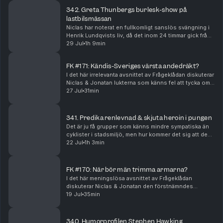
342. Greta Thunbergs burlesk-show på
lastbilsmässan
Niclas har noterat en fullkomligt sanslös svängning i
Henrik Lundqvists liv, då det inom 24 timmar gick från
lyxig fläd till motsatsen. Vi plockar ut ett härligt gäng
29 Jul
1h 9min
andra kändisar och låter deras ti...
FK #171: Kändis-Sveriges värsta andedräkt?
I det här irrelevanta avsnittet av Frågeklådan diskuterar
Niclas & Jonatan lukterna som känns fel att tycka om,
oenighet gällande skivat bröd, diskmaskiners uselhet,
27 Jul
31min
tristaste måstena i hemmet, det nä...
341. Predika renlevnad & skjuta heroin i pungen
Det är ju få grupper som känns mindre sympatiska än
cyklister i stadsmiljö, men hur kommer det sig att de
ofta är så lynniga och mästrande? Jonatan har trillat
22 Jul
1h 3min
över den nog värsta paragrafryttaren som...
FK #170: När bör män trimma armarna?
I det här meningslösa avsnittet av Frågeklådan
diskuterar Niclas & Jonatan den förstnämndes
enorma vändning gällande hur man bör säga ett barns
19 Jul
35min
ålder, huruvida tomater är överskattat eller inte, diale...
340. Humorprofilen Stephen Hawking