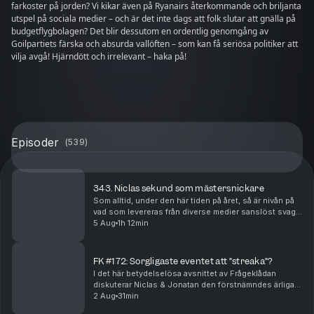
farkoster på jorden? Vi kikar även på Ryanairs återkommande och briljanta
utspel på sociala medier – och är det inte dags att folk slutar att gnälla på
budgetflygbolagen? Det blir dessutom en ordentlig genomgång av
Goilpartiets färska och absurda vallöften – som kan få seriösa politiker att
vilja avgå! Hjärndött och irrelevant – haka på!
Episoder
(
539
)
343. Niclas sekund som mästersnickare
Som alltid, under den här tiden på året, så är nivån på
vad som levereras från diverse medier sanslöst svag –
men vad är det mest bisarra som går att rota fram från
5 Aug
1h 12min
nyhetstorkan sommaren 2026? Hur gol...
FK #172: Sorgligaste eventet att ”streaka”?
I det här betydelselösa avsnittet av Frågeklådan
diskuterar Niclas & Jonatan den förstnämndes ärliga
syn på TV-spel, vilket som är det sorgligaste
2 Aug
31min
evenemanget att ”streaka”, vad som är jobbigast att u...