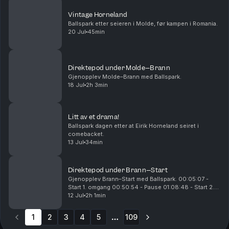
Vintage Horneland
Ballspark etter seieren i Molde, før kampen i Romania.
20 Jul
45min
Direktepod under Molde–Brann
Gjenopplev Molde–Brann med Ballspark.
18 Jul
2h 3min
Litt av et drama!
Ballspark dagen etter at Eirik Horneland seiret i
comebacket.
13 Jul
34min
Direktepod under Brann–Start
Gjenopplev Brann–Start med Ballspark. 00:05:07 -
Start 1. omgang 00:50:54 - Pause 01:08:48 - Start 2.
omgang 01:16:04 - 0-1 til Start 01:31:20 - 1-1 til Brann
12 Jul
2h 1min
01:53:09 - 2-1 til Brann
1
2
3
4
5
109