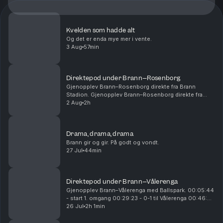
Kvelden som hadde alt
Og det er enda mye mer i vente.
3 Aug
57min
Direktepod under Brann–Rosenborg
Gjenopplev Brann–Rosenborg direkte fra Brann
Stadion. Gjenopplev Brann–Rosenborg direkte fra
Brann Stadion. 00:14:54 - Start 1. omgang 00:28:15 -
2 Aug
2h
Mål! 1-0 Castro 01:01:00 - Pause 01:05:00 - Start
2....
Drama, drama, drama
Brann gir og gir. På godt og vondt.
27 Jul
44min
Direktepod under Brann–Vålerenga
Gjenopplev Brann–Vålerenga med Ballspark. 00:05:44
- start 1. omgang 00:29:23 - 0-1 til Vålerenga 00:46:25
- 0-2 til Vålerenga 00:54:26 - 0-3 til Vålerenga
26 Jul
2h 1min
00:55:25 - pause 01:10:15 - start 2. omgan...