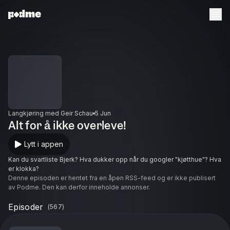
Langkjøring med Geir Schau
5 Jun
Alt for å ikke overleve!
Lytt i appen
Kan du svartliste Bjerk? Hva dukker opp når du googler "kjøtthue"? Hva
er klokka?
Denne episoden er hentet fra en åpen RSS-feed og er ikke publisert
av Podme. Den kan derfor inneholde annonser.
Episoder
(
567
)