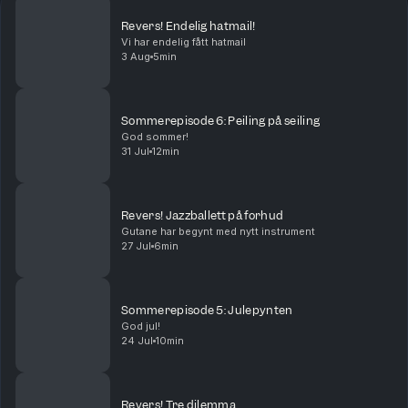
Revers! Endelig hatmail!
Vi har endelig fått hatmail
3 Aug
5min
Sommerepisode 6: Peiling på seiling
God sommer!
31 Jul
12min
Revers! Jazzballett på forhud
Gutane har begynt med nytt instrument
27 Jul
6min
Sommerepisode 5: Julepynten
God jul!
24 Jul
10min
Revers! Tre dilemma