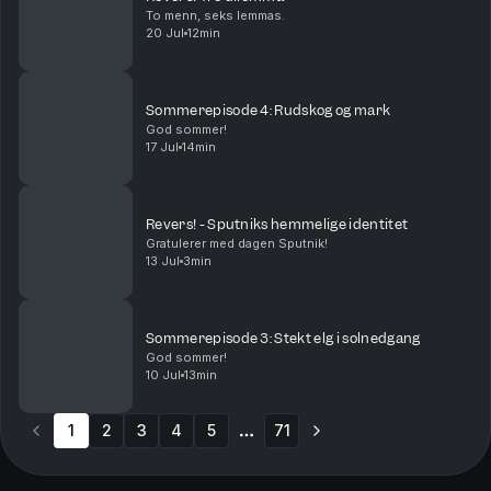
To menn, seks lemmas.
20 Jul
12min
Sommerepisode 4: Rudskog og mark
God sommer!
17 Jul
14min
Revers! - Sputniks hemmelige identitet
Gratulerer med dagen Sputnik!
13 Jul
3min
Sommerepisode 3: Stekt elg i solnedgang
God sommer!
10 Jul
13min
1
2
3
4
5
71
More pages