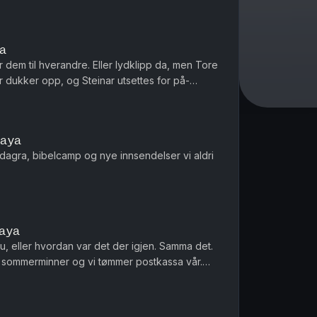
ya
 dem til hverandre. Eller lydklipp da, men Tore
or dukker opp, og Steinar utsettes for på-
 Dette en en liten ...
paya
dagra, bibelcamp og nye innsendelser vi aldri
paya
u, eller hvordan var det der igjen. Samma det.
ode sommerminner og vi tømmer postkassa vår.