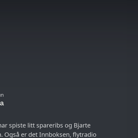
un
ya
nar spiste litt spareribs og Bjarte
n. Også er det Innboksen, flytradio