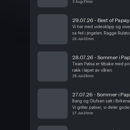
3 Aug
31min
29.07.26 - Best of Papa
Vi har med videoklipp og viser
sa feil i jingelen. Ragge Rulat
29 Jul
32min
bekostnings-humor. Som vanlig.
28.07.26 - Sommer i Pa
Team Pølsa er tilbake med po
rakk i løpet av våren.
28 Jul
29min
27.07.26 - Sommer i Pa
Bang og Olufsen satt i Birkena
Vi griller pølser, vi deler g
27 Jul
31min
Det er fint.