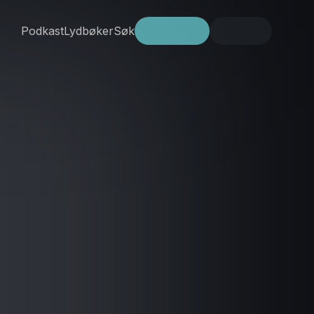
Podkast
Lydbøker
Søk
Prøv gratis
Logg inn