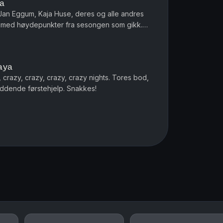
ya
an Eggum, Kaja Huse, deres og alle andres
l med høydepunkter fra sesongen som gikk.
demus Tandrevold dukker opp. HEI!
aya
 crazy, crazy, crazy, crazy nights. Tores bod,
ddende førstehjelp. Snakkes!