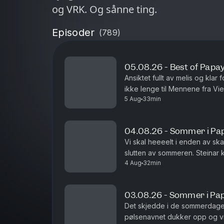
og VRK. Og sånne ting.
Episoder
(
789
)
05.08.26 - Best of Papa
Ansiktet fullt av melis og kla
ikke lenge til Mennene fra Vie
5 Aug
33min
04.08.26 - Sommer i Pa
Vi skal heeeelt i enden av ska
slutten av sommeren. Steinar k
4 Aug
32min
sommerminne det!
03.08.26 - Sommer i Pa
Det skjedde i de sommerdager
pølsenavnet dukker opp og vi 