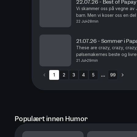
22.07.26 - Best of Papa
Vi skammer oss på vegne av J
barn. Men vi koser oss en de
22 Jul
28min
Legendene Ole Soo og Shaka
21.07.26 - Sommer i Pap
These are crazy, crazy, crazy,
pølsemakernes beste og livre
21 Jul
29min
1
2
3
4
5
99
More pages
Populært innen Humor