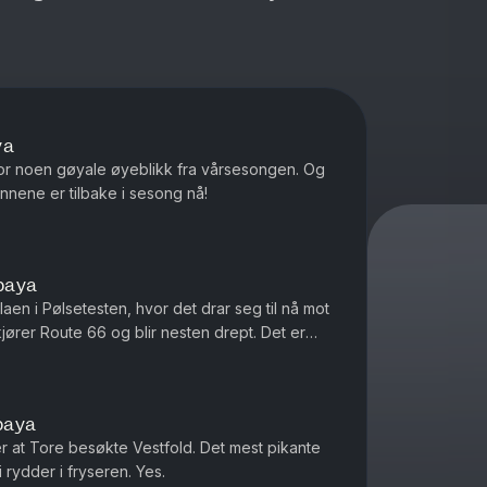
ya
r for noen gøyale øyeblikk fra vårsesongen. Og
nnene er tilbake i sesong nå!
paya
laen i Pølsetesten, hvor det drar seg til nå mot
jører Route 66 og blir nesten drept. Det er
paya
 at Tore besøkte Vestfold. Det mest pikante
rydder i fryseren. Yes.