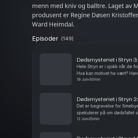
menn med kniv og balltre. Laget av Munck for Podme. Eksekutiv
produsent er Regine Døsen Kristoffers
Ward Heimdal.
Episoder
(
149
)
Dødsmysteriet i Stryn 3
Hele Stryn er i sjokk når de 
Hva kan motivet ha vært? Hand
19 Jun
30min
Produsert av Fenomen for Podm
Dødsmysteriet i Stryn 2
Det er begravelse for Smebyen
spekulerer på om dødsfallet s
12 Jun
25min