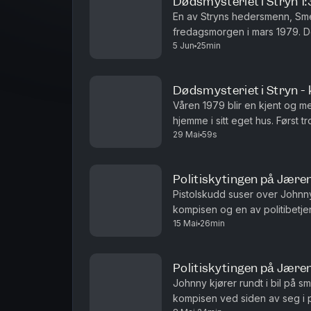
Dødsmysteriet i Stryn 1:
En av Stryns hedersmenn, Sme
fredagsmorgen i mars 1979. D
5 Jun
25min
Dødsmysteriet i Stryn 
Våren 1979 blir en kjent og me
hjemme i sitt eget hus. Først tr
29 Mai
59s
Politiskytingen på Jæren
Pistolskudd suser over Johnny
kompisen og en av politibetjen
15 Mai
26min
hjelpe, men blir arrestert i alt
Politiskytingen på Jæren
Johnny kjører rundt i bil p
kompisen ved siden av seg i p