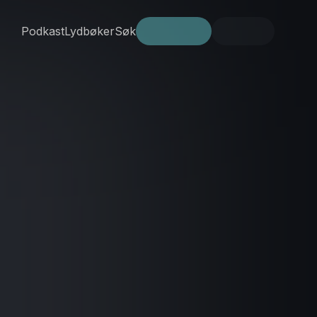
Podkast
Lydbøker
Søk
Prøv gratis
Logg inn