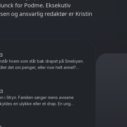
en og ansvarlig redaktør er Kristin
:3
forstår hvem som står bak drapet på Smebyen.
let det om penger, eller noe helt annet?
e. Ansvarlig redaktør er ...
:3
 i Stryn. Familien sørger mens avisene
kyldes en ulykke eller et drap. En ung
forsikringsagent oppdager en merkelig livsforsikring. Produsert...