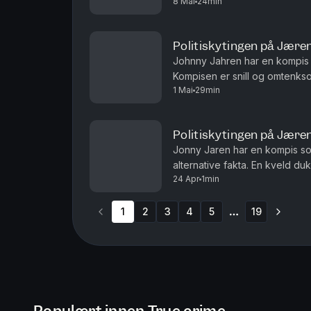
8 Mai
24min
en politipatrulje på veien. Det gj
Politiskytingen på Jæren
Johnny Jahren har en kompis
Kompisen er snill og omtenks
1 Mai
29min
konspirasjonsteorier og overn
stå...
Politiskytingen på Jære
Jonny Jaren har en kompis som
alternative fakta. En kveld d
24 Apr
1min
med en ladd pistol og en rifle 
1
2
3
4
5
19
More pages