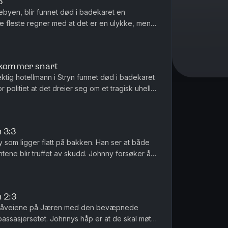
3
byen, blir funnet død i badekaret en
e fleste regner med at det er en ulykke, men
da kona kommer hjem ser hun noe mistenkelig på soverommet. Pr...
- kommer snart
ktig hotellmann i Stryn funnet død i badekaret
or politiet at det dreier seg om et tragisk uhell.
Men så begynner detaljene å skurre. «Dø...
 3:3
 som ligger flatt på bakken. Han ser at både
tene blir truffet av skudd. Johnny forsøker å
 kaoset som oppstå...
 2:3
å småveiene på Jæren med den bevæpnede
assasjersetet. Johnnys håp er at de skal møte