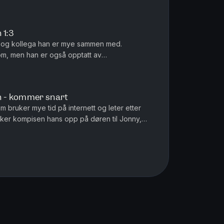
ør de. Møtet blir fatalt....
 1:3
 og kollega han er mye sammen med.
om, men han er også opptatt av
aturlige fenomener. En sen romjulskveld i 2024
n - kommer snart
 bruker mye tid på internett og leter etter
ukker kompisen hans opp på døren til Jonny,
i sekken. Han har en pl...