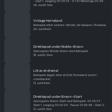
- start 1. omgang 00:29:23 - 0-1 til Vålerenga 00:46:25
- 0-2 til Vålerenga 00:54:26 - 0-3 til Vålerenga
26 Jul
2h 1min
00:55:25 - pause 01:10:15 - start 2. omgan...
Vintage Horneland
Ballspark etter seieren i Molde, før kampen i Romania.
20 Jul
45min
Direktepod under Molde–Brann
Gjenopplev Molde–Brann med Ballspark.
18 Jul
2h 3min
Litt av et drama!
Ballspark dagen etter at Eirik Horneland seiret i
comebacket.
13 Jul
34min
Direktepod under Brann–Start
Gjenopplev Brann–Start med Ballspark. 00:05:07 -
Start 1. omgang 00:50:54 - Pause 01:08:48 - Start 2.
omgang 01:16:04 - 0-1 til Start 01:31:20 - 1-1 til Brann
12 Jul
2h 1min