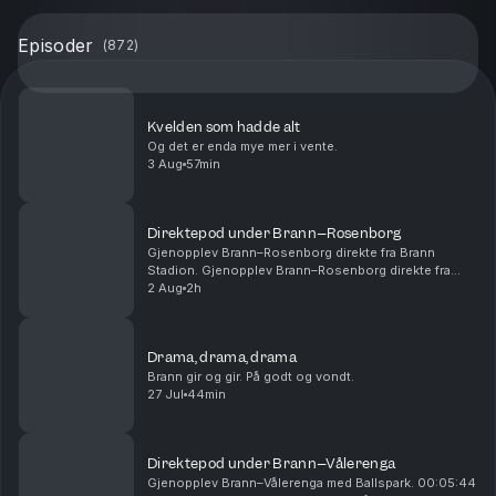
Episoder
(
872
)
Kvelden som hadde alt
Og det er enda mye mer i vente.
3 Aug
57min
Direktepod under Brann–Rosenborg
Gjenopplev Brann–Rosenborg direkte fra Brann
Stadion. Gjenopplev Brann–Rosenborg direkte fra
Brann Stadion. 00:14:54 - Start 1. omgang 00:28:15 -
2 Aug
2h
Mål! 1-0 Castro 01:01:00 - Pause 01:05:00 - Start
2....
Drama, drama, drama
Brann gir og gir. På godt og vondt.
27 Jul
44min
Direktepod under Brann–Vålerenga
Gjenopplev Brann–Vålerenga med Ballspark. 00:05:44