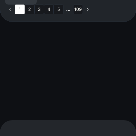
01:53:09 - 2-1 til Brann
1
2
3
4
5
109
More pages