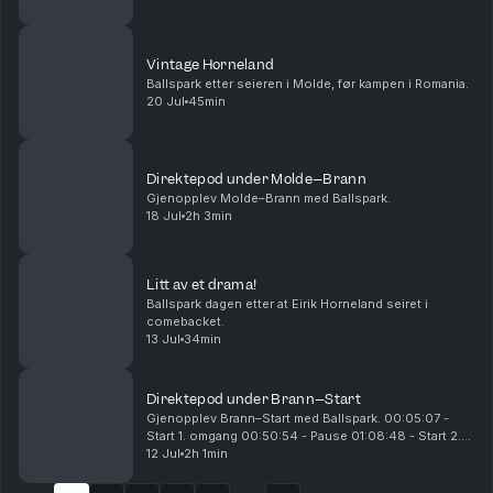
00:55:25 - pause 01:10:15 - start 2. omgan...
Vintage Horneland
Ballspark etter seieren i Molde, før kampen i Romania.
20 Jul
45min
Direktepod under Molde–Brann
Gjenopplev Molde–Brann med Ballspark.
18 Jul
2h 3min
Litt av et drama!
Ballspark dagen etter at Eirik Horneland seiret i
comebacket.
13 Jul
34min
Direktepod under Brann–Start
Gjenopplev Brann–Start med Ballspark. 00:05:07 -
Start 1. omgang 00:50:54 - Pause 01:08:48 - Start 2.
omgang 01:16:04 - 0-1 til Start 01:31:20 - 1-1 til Brann
12 Jul
2h 1min
01:53:09 - 2-1 til Brann