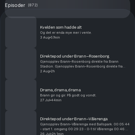
Episoder
(
872
)
Kvelden som hadde alt
Og det er enda mye mer i vente.
3 Aug
57min
Direktepod under Brann–Rosenborg
Gjenopplev Brann–Rosenborg direkte fra Brann
Stadion. Gjenopplev Brann–Rosenborg direkte fra
Brann Stadion. 00:14:54 - Start 1. omgang 00:28:15 -
2 Aug
2h
Mål! 1-0 Castro 01:01:00 - Pause 01:05:00 - Start
2....
Drama, drama, drama
Brann gir og gir. På godt og vondt.
27 Jul
44min
Direktepod under Brann–Vålerenga
Gjenopplev Brann–Vålerenga med Ballspark. 00:05:44
- start 1. omgang 00:29:23 - 0-1 til Vålerenga 00:46:25
- 0-2 til Vålerenga 00:54:26 - 0-3 til Vålerenga
26 Jul
2h 1min