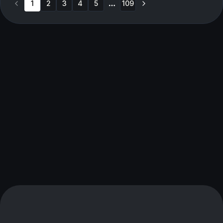
1
2
3
4
5
109
More pages