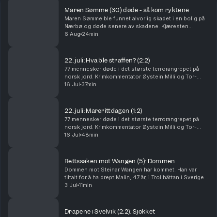
Maren Sømme (30) døde - så kom ryktene
Maren Sømme ble funnet alvorlig skadet i en bolig på
Nærbø og døde senere av skadene. Kjæresten
hennes er siktet for drap, men nekter straffskyld. I
6 Aug
24min
denne episoden går Tor-Erling Thømt Ruud og
Øystein...
22. juli: Hva ble straffen? (2:2)
77 mennesker døde i det største terrorangrepet på
norsk jord. Krimkommentator Øystein Milli og Tor-
Erling Thømt Ruud går gjennom etterspillet av 22. juli i
16 Jul
37min
2011. Ansvarlig redaktør Gard Steiro
22. juli: Marerittdagen (1:2)
77 mennesker døde i det største terrorangrepet på
norsk jord. Krimkommentator Øystein Milli og Tor-
Erling Thømt Ruud går gjennom terrorhandlingene den
16 Jul
48min
22. juli i 2011 som har preget Norge siden. Ansva...
Rettssaken mot Wangen (5): Dommen
Dommen mot Steinar Wangen har kommet. Han var
tiltalt for å ha drept Malin, 47 år, i Trollhättan i Sverige i
september 2024. Det store spørsmålet i rettssaken
3 Jul
11min
var om han brukte en pute. Tor-Erling Thø...
Drapene i Svelvik (2:2): Sjokket