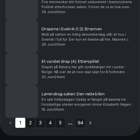
Fire mennesker blir funnet omkommet i brannruinene.
Politiet etterforsker saken. Finner de ut av hva som
har skjedd? Og hvorfor? Ansvarlig redaktør Gard
28 Jun
26min
Steiro
Drapene i Svelvik (1:2): Brannen
Midt på natten en tidlig desemberdag står et hus i
Svelvik i full fyr. Der bor en familie på fire. Mannen i
huset er brannmann. Hva har skjedd? Ansvarlig
28 Jun
20min
redaktør Gard Steiro
Et varslet drap (4): Etterspillet
Drapet på Rahavy har gitt sjokkbølger inn i justis-
Norge. Nå sier de at noe skal skje for å forhindre
lignende saker. Men kommer lovnadene til å bli fulgt
25 Jun
24min
opp? Krimkommentator Øystein Milli og Tor-Erl...
Lørenskog-saken: Den røde bilen
En rød Volkswagen Caddy er fanget på kamera tre
forskjellige steder morgenen Anne-Elisabeth Hagen
forsvant. Politiet jakter svar: Hva gjorde den der?
18 Jun
25min
Krimkommentator Øystein Milli og Tor-Erling Thømt ...
1
2
3
4
5
94
More pages