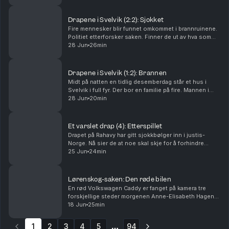
var om han brukte en pute. Tor-Erling Thø...
Drapene i Svelvik (2:2): Sjokket
Fire mennesker blir funnet omkommet i brannruinene.
Politiet etterforsker saken. Finner de ut av hva som
har skjedd? Og hvorfor? Ansvarlig redaktør Gard
28 Jun
26min
Steiro
Drapene i Svelvik (1:2): Brannen
Midt på natten en tidlig desemberdag står et hus i
Svelvik i full fyr. Der bor en familie på fire. Mannen i
huset er brannmann. Hva har skjedd? Ansvarlig
28 Jun
20min
redaktør Gard Steiro
Et varslet drap (4): Etterspillet
Drapet på Rahavy har gitt sjokkbølger inn i justis-
Norge. Nå sier de at noe skal skje for å forhindre
lignende saker. Men kommer lovnadene til å bli fulgt
25 Jun
24min
opp? Krimkommentator Øystein Milli og Tor-Erl...
Lørenskog-saken: Den røde bilen
En rød Volkswagen Caddy er fanget på kamera tre
forskjellige steder morgenen Anne-Elisabeth Hagen
forsvant. Politiet jakter svar: Hva gjorde den der?
18 Jun
25min
Krimkommentator Øystein Milli og Tor-Erling Thømt ...
1
2
3
4
5
94