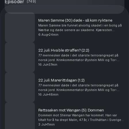
Episoder
(
749
)
Maren Sømme (30) døde - så kom ryktene
Maren Sømme ble funnet alvorlig skadet i en bolig på
Nærbø og døde senere av skadene. Kjæresten
hennes er siktet for drap, men nekter straffskyld. I
6 Aug
24min
denne episoden går Tor-Erling Thømt Ruud og
Øystein...
22. juli: Hva ble straffen? (2:2)
77 mennesker døde i det største terrorangrepet på
norsk jord. Krimkommentator Øystein Milli og Tor-
Erling Thømt Ruud går gjennom etterspillet av 22. juli i
16 Jul
37min
2011. Ansvarlig redaktør Gard Steiro
22. juli: Marerittdagen (1:2)
77 mennesker døde i det største terrorangrepet på
norsk jord. Krimkommentator Øystein Milli og Tor-
Erling Thømt Ruud går gjennom terrorhandlingene den
16 Jul
48min
22. juli i 2011 som har preget Norge siden. Ansva...
Rettssaken mot Wangen (5): Dommen
Dommen mot Steinar Wangen har kommet. Han var
tiltalt for å ha drept Malin, 47 år, i Trollhättan i Sverige i
september 2024. Det store spørsmålet i rettssaken
3 Jul
11min