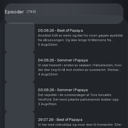
Episoder
(
789
)
05.08.26 - Best of Papaya
Ansiktet fullt av melis og klar for noen gøyale øyeblikk
fra vårsesongen. Og ikke lenge til Mennene fra
Viennene er tilbake i sesong nå!
5 Aug
33min
04.08.26 - Sommer i Papaya
Vi skal heeeelt i enden av skalaen i Pølsetesten, hvor
det drar seg til nå mot slutten av sommeren. Steinar
kjører Route 66 og blir nesten drept. Det er
4 Aug
32min
sommerminne det!
03.08.26 - Sommer i Papaya
Det skjedde i de sommerdager at Tore besøkte
Vestfold. Det mest pikante pølsenavnet dukker opp
og vi rydder i fryseren. Yes.
3 Aug
31min
29.07.26 - Best of Papaya
Vi har med videoklipp og viser dem til hverandre. Eller