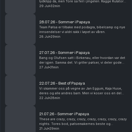
lydklipp da, men Tore sa feil i jingelen. Ragge Rulator
dukker opp, og Steinar utsettes for på-bekostnings-
29 Jul
32min
humor. Som vanlig. Dette en en liten ...
28.07.26 - Sommer i Papaya
Team Pølsa er tilbake med podagra, bibelcamp og nye
innsendelser vi aldri rakk i løpet av våren.
28 Jul
29min
27.07.26 - Sommer i Papaya
Bang og Olufsen satt i Birkenau, eller hvordan var det
der igjen. Samma det. Vi griller pølser, vi deler gode
sommerminner og vi tømmer postkassa vår. Det er fint.
27 Jul
31min
22.07.26 - Best of Papaya
Vi skammer oss på vegne av Jan Eggum, Kaja Huse,
deres og alle andres barn. Men vi koser oss en del
med høydepunkter fra sesongen som gikk.
22 Jul
28min
Legendene Ole Soo og Shakademus Tandrevold
dukker opp. HEI!
21.07.26 - Sommer i Papaya
These are crazy, crazy, crazy, crazy, crazy, crazy, crazy
nights. Tores bod, pølsemakernes beste og
livreddende førstehjelp. Snakkes!
21 Jul
29min