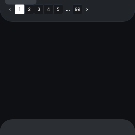
1
2
3
4
5
99
More pages