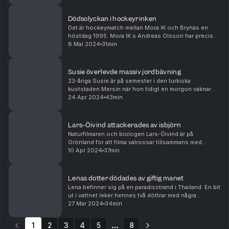
Dödsolyckan i hockeyrinken
Det är hockeymatch mellan Mora IK och Brynäs en
höstdag 1995. Mora IK:s Andreas Olsson har precis
fått pucken när han träffas av en tackling som får hans
8 Mai 2024
31min
ben att flyga upp i luften. Bakom honom kommer...
Susie överlevde massiv jordbävning
23-åriga Susie är på semester i den turkiska
kuststaden Mersin när hon tidigt en morgon vaknar
upp av att allt runt omkring henne börjar skaka.
24 Apr 2024
43min
Skakningarna blir värre och värre och Susie, hennes
most...
Lars-Öivind attackerades av isbjörn
Naturfilmaren och biologen Lars-Öivind är på
Grönland för att filma valrossar tillsammans med
kollegan Göran. Tidigt en morgon vaknar Lars Öivind
10 Apr 2024
37min
av krafsande ljud på husfasaden. När han slår upp
ögon...
Lenas dotter dödades av giftig manet
Lena befinner sig på en paradisstrand i Thailand. En bit
ut i vattnet leker hennes två döttrar med några
kompisar. Plötsligt hör Lena ett skrik och ser sin
27 Mar 2024
34min
yngsta dotter Moa springa upp på stranden fö...
1
2
3
4
5
8