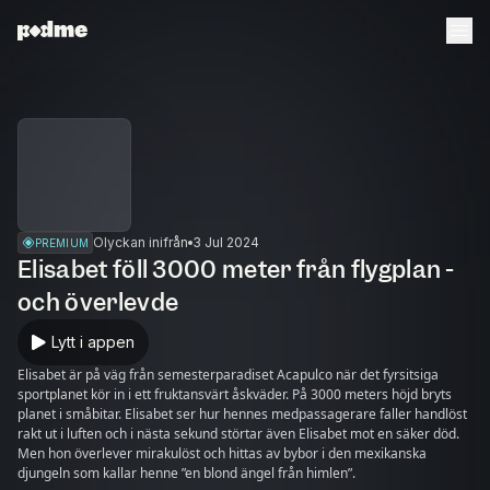
Olyckan inifrån
3 Jul 2024
PREMIUM
Elisabet föll 3000 meter från flygplan -
och överlevde
Lytt i appen
Elisabet är på väg från semesterparadiset Acapulco när det fyrsitsiga
sportplanet kör in i ett fruktansvärt åskväder. På 3000 meters höjd bryts
planet i småbitar. Elisabet ser hur hennes medpassagerare faller handlöst
rakt ut i luften och i nästa sekund störtar även Elisabet mot en säker död.
Men hon överlever mirakulöst och hittas av bybor i den mexikanska
djungeln som kallar henne ”en blond ängel från himlen”.