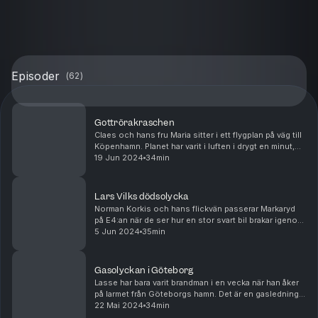
Episoder
(
62
)
Gottrörakraschen
Claes och hans fru Maria sitter i ett flygplan på väg till
Köpenhamn. Planet har varit i luften i drygt en minut,
ungefär 1000 meter upp, när båda motorerna slutar
19 Jun 2024
34min
fungera. Claes och Maria stelnar til...
Lars Vilks dödsolycka
Norman Korkis och hans flickvän passerar Markaryd
på E4:an när de ser hur en stor svart bil brakar igenom
vajerräcket från det motsatta körfältet och kommer
5 Jun 2024
35min
emot dem i hög hastighet. Norman slänger si...
Gasolyckan i Göteborg
Lasse har bara varit brandman i en vecka när han åker
på larmet från Göteborgs hamn. Det är en gasledning
som läcker. Han är tidigt på plats och inser snart att
22 Mai 2024
34min
bilen han sitter i är omgiven av gas. P...