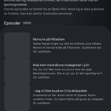
kommersielt og redaksjonelt innhold, har vi identifisert dette med en
kjenningsmelodi.
Denne episoden er hentet fra en åpen RSS-feed og er ikke publisert
av Podme. Den kan derfor inneholde annonser.
Episoder
(
688
)
Mora mi på Fittestien
Salma Hayek ringte og ville ha hoftene sine tilbake.
Moren til Ole tar bilde på Fittestien. Og Morten har
visst en greie med å krangle med dyr. Middagstips:
30 Jul
29min
Lasagne, gjerne med hundre lag! produser...
Ikke kom med sånne nissegreier i juli!
Ho, ho, ho! Mer som no,no,no hvis du spør
Ram(m)penissen. Det er jul i jul. Er det egentlig lov?
Hvilken sunn matrett vil du egentlig at skal smake
23 Jul
27min
wienerbrød? Og kan Petter Katastrofe bli den kjendi...
- Jeg vil ikke ta på en j*vla skilpadde!
Sommeren er her. Noen reiser til Spania. Noen
vurderer Polen. En mann flytter på grunn av skilpadder.
Livet tar folk i forskjellige retninger.Middagstips:
16 Jul
38min
Shrimp on the barbie, mate! Produsert av Kat...