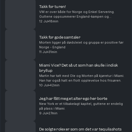
Takk for turen!
VM er over både for Norge og Enkel Servering.
Guttene oppsummerer England-kampen og
mesterskapet. Takk for følget!
12 Jul
18min
Takk for gode samtaler
Morten ligger på dødsleiet og gruppa er positive før
Norge - England
11 Jul
31min
Miami Vice? Det så ut som han skulle i indisk
bryllup
Martin har tatt med Ole og Morten på kjøretur i Miami.
Han har også hatt en flott opplevelse hos frisøren.
10 Jul
42min
Jeg har fått meg et alter ego her borte
New York er et tilbakelagt kapitel, guttene er endelig
på plass i Miami.
9 Jul
27min
De solgte rolexer som om det var tequilashots