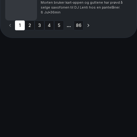
Morten bruker kart-appen og guttene har prøvd å
selge saxofonen til DJ Lenti hos en pantelåner.
8 Jul
36min
1
2
3
4
5
86
More pages