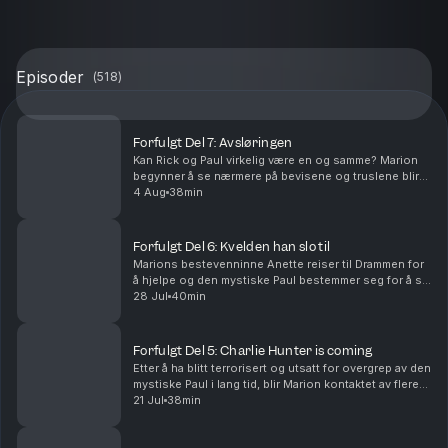
Episoder
(
518
)
Forfulgt Del 7: Avsløringen
Kan Rick og Paul virkelig være en og samme? Marion
begynner å se nærmere på bevisene og truslene blir
alvor når sexvideoene og bildene blir spredt på
4 Aug
38min
nettet.Vil du annonsere i Avhørt? Ta kontakt med v...
Forfulgt Del 6: Kvelden han slo til
Marions bestevenninne Anette reiser til Drammen for
å hjelpe og den mystiske Paul bestemmer seg for å slå
til. Vil du annonsere i Avhørt? Ta kontakt med vår
28 Jul
40min
salgspartner Acast.Batong Media AS har reda...
Forfulgt Del 5: Charlie Hunter is coming
Etter å ha blitt terrorisert og utsatt for overgrep av den
mystiske Paul i lang tid, blir Marion kontaktet av flere
nye menn, en av disse kaller seg Charlie Hunter.Vil du
21 Jul
38min
annonsere i Avhørt? Ta kontak...