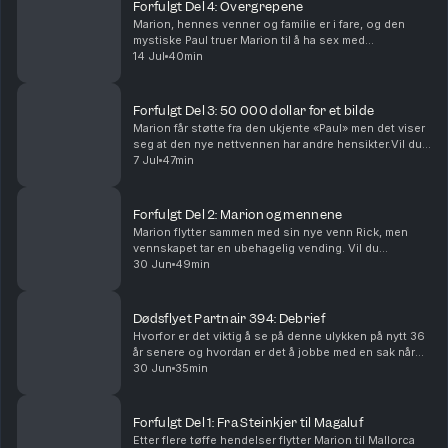
Forfulgt Del 4: Overgrepene
Marion, hennes venner og familie er i fare, og den
mystiske Paul truer Marion til å ha sex med
romkameraten Rick.Vil du annonsere i Avhørt? Ta
14 Jul
40min
kontakt med vår salgspartner Acast.Batong Media AS
har re...
Forfulgt Del 3: 50 000 dollar for et bilde
Marion får støtte fra den ukjente «Paul» men det viser
seg at den nye nettvennen har andre hensikter.Vil du
annonsere i Avhørt? Ta kontakt med vår salgspartner
7 Jul
47min
Acast.Batong Media AS har redaktøransvar...
Forfulgt Del 2: Marion og mennene
Marion flytter sammen med sin nye venn Rick, men
vennskapet tar en ubehagelig vending. Vil du
annonsere i Avhørt? Ta kontakt med vår salgspartner
30 Jun
49min
Acast.Batong Media AS har redaktøransvar for denne
pod...
Dødsflyet Partnair 394: Debrief
Hvorfor er det viktig å se på denne ulykken på nytt 36
år senere og hvordan er det å jobbe med en sak når
det er så mange som ikke ønsker å snakke?
30 Jun
35min
Forfulgt Del 1: Fra Steinkjer til Magaluf
Etter flere tøffe hendelser flytter Marion til Mallorca