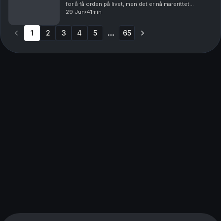
for å få orden på livet, men det er nå marerittet
begynner.Vil du annonsere i Avhørt? Ta kontakt med
29 Jun
41min
vår salgspartner Acast.Batong Media AS har ...
1
2
3
4
5
65
More pages