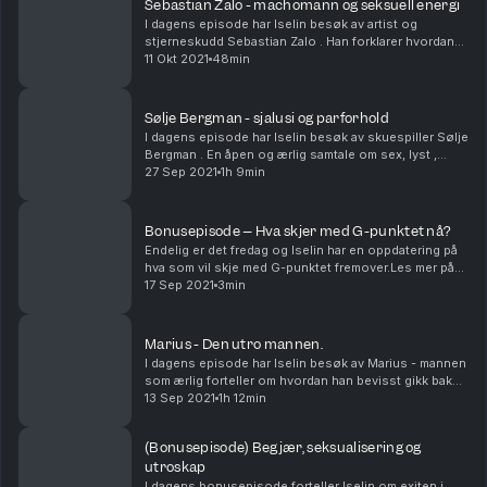
Sebastian Zalo - machomann og seksuell energi
I dagens episode har Iselin besøk av artist og
stjerneskudd Sebastian Zalo . Han forklarer hvordan
machokultur og seksuell frustrasjon og avvisninger
11 Okt 2021
48min
fra kvinner dyrker frem en mannlig internett-subku...
Sølje Bergman - sjalusi og parforhold
I dagens episode har Iselin besøk av skuespiller Sølje
Bergman . En åpen og ærlig samtale om sex, lyst ,
sensualitet , sjalusi og parforholdet . Hvordan få
27 Sep 2021
1h 9min
sistnevnte til å overleve over tid og hvor v...
Bonusepisode – Hva skjer med G-punktet nå?
Endelig er det fredag og Iselin har en oppdatering på
hva som vil skje med G-punktet fremover.Les mer på
Podimo.no/iselin Hosted on Acast. See
17 Sep 2021
3min
acast.com/privacy for more information.
Marius - Den utro mannen.
I dagens episode har Iselin besøk av Marius - mannen
som ærlig forteller om hvordan han bevisst gikk bak
ryggen på sin kjære og var utro med flere kvinner.
13 Sep 2021
1h 12min
Hosted on Acast. See acast.com/privacy for m...
(Bonusepisode) Begjær, seksualisering og
utroskap
I dagens bonusepisode forteller Iselin om exiten i