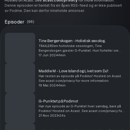
Hosted on Acast. See
acast.com/privacy
for more information.
Denne episoden er hentet fra en åpen RSS-feed og er ikke publisert
av Podme. Den kan derfor inneholde annonser.
Episoder
(
96
)
Tine Bergerskogen - Holistisk sexolog.
TRAILERDen holistiske sexologen, Tine
Bergerskogen gjester G-Punktet. Hun forteller om
hvordan hun selv lærte å bli kvitt sine egne
17 Jun 2024
1min
bekkenbunnsproblemer, og reisen hun har funnet
etterpå. Hosted on A...
Maddie M - Love Island og Livet som DJ!
Hør resten av episode på Podimo! Hosted on Acast.
See acast.com/privacy for more information.
19 Mai 2024
1min
G-Punktet på Podimo!
Hør nye episode av G-Punktet hver søndag, bare på
Podimo! Hosted on Acast. See acast.com/privacy for
more information.
21 Nov 2023
24s