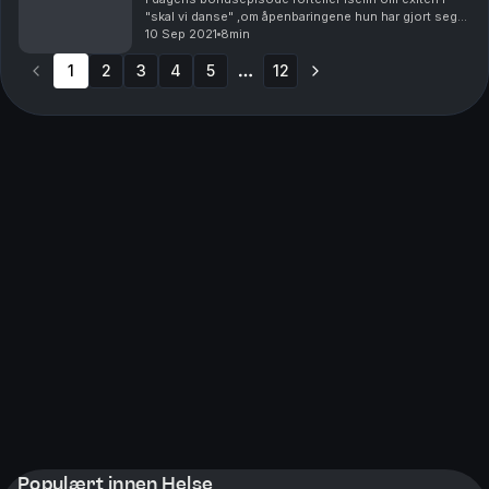
"skal vi danse" ,om åpenbaringene hun har gjort seg
underveis med tanke på forskjellen mellom det å bli
10 Sep 2021
8min
begjært og det å bli seksualisert og objektiv...
1
2
3
4
5
12
More pages
Populært innen Helse