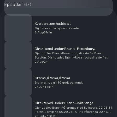
Episoder
(
872
)
Kvelden som hadde alt
Og det er enda mye mer i vente.
3 Aug
57min
Direktepod under Brann–Rosenborg
Gjenopplev Brann–Rosenborg direkte fra Brann
Stadion. Gjenopplev Brann–Rosenborg direkte fra
Brann Stadion. 00:14:54 - Start 1. omgang 00:28:15 -
2 Aug
2h
Mål! 1-0 Castro 01:01:00 - Pause 01:05:00 - Start
2....
Drama, drama, drama
Brann gir og gir. På godt og vondt.
27 Jul
44min
Direktepod under Brann–Vålerenga
Gjenopplev Brann–Vålerenga med Ballspark. 00:05:44
- start 1. omgang 00:29:23 - 0-1 til Vålerenga 00:46:25
- 0-2 til Vålerenga 00:54:26 - 0-3 til Vålerenga
26 Jul
2h 1min