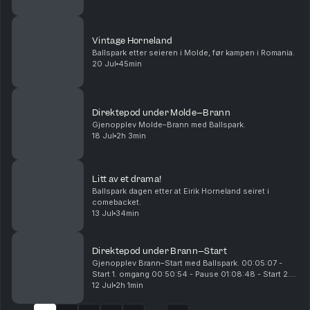
00:55:25 - pause 01:10:15 - start 2. omgan...
Vintage Horneland
Ballspark etter seieren i Molde, før kampen i Romania.
20 Jul
45min
Direktepod under Molde–Brann
Gjenopplev Molde–Brann med Ballspark.
18 Jul
2h 3min
Litt av et drama!
Ballspark dagen etter at Eirik Horneland seiret i
comebacket.
13 Jul
34min
Direktepod under Brann–Start
Gjenopplev Brann–Start med Ballspark. 00:05:07 -
Start 1. omgang 00:50:54 - Pause 01:08:48 - Start 2.
omgang 01:16:04 - 0-1 til Start 01:31:20 - 1-1 til Brann
12 Jul
2h 1min
01:53:09 - 2-1 til Brann