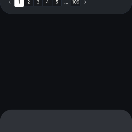
1
2
3
4
5
109
More pages