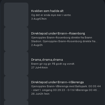
Kvelden som hadde alt
Og det er enda mye mer i vente.
3 Aug
57min
Direktepod under Brann–Rosenborg
Gjenopplev Brann–Rosenborg direkte fra Brann
Stadion. Gjenopplev Brann–Rosenborg direkte fra
Brann Stadion. 00:14:54 - Start 1. omgang 00:28:15 -
2 Aug
2h
Mål! 1-0 Castro 01:01:00 - Pause 01:05:00 - Start
2....
Drama, drama, drama
Brann gir og gir. På godt og vondt.
27 Jul
44min
Direktepod under Brann–Vålerenga
Gjenopplev Brann–Vålerenga med Ballspark. 00:05:44
- start 1. omgang 00:29:23 - 0-1 til Vålerenga 00:46:25
- 0-2 til Vålerenga 00:54:26 - 0-3 til Vålerenga
26 Jul
2h 1min
00:55:25 - pause 01:10:15 - start 2. omgan...