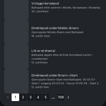
Vintage Horneland
Ballspark etter seieren i Molde, før kampen i Romania.
20 Jul
45min
Direktepod under Molde–Brann
Gjenopplev Molde–Brann med Ballspark.
18 Jul
2h 3min
Litt av et drama!
Ballspark dagen etter at Eirik Horneland seiret i
comebacket.
13 Jul
34min
Direktepod under Brann–Start
Gjenopplev Brann–Start med Ballspark. 00:05:07 -
Start 1. omgang 00:50:54 - Pause 01:08:48 - Start 2.
omgang 01:16:04 - 0-1 til Start 01:31:20 - 1-1 til Brann
12 Jul
2h 1min
01:53:09 - 2-1 til Brann
1
2
3
4
5
109
More pages