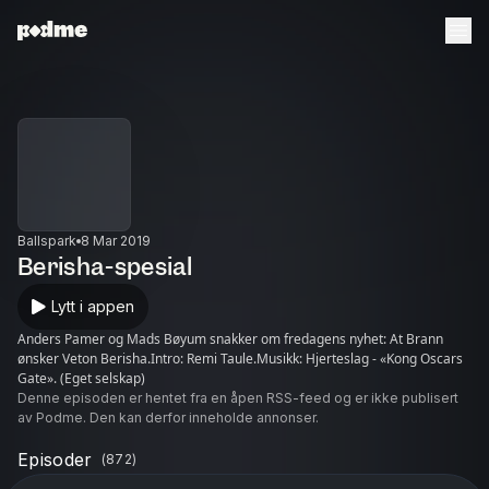
Ballspark
8 Mar 2019
Berisha-spesial
Lytt i appen
Anders Pamer og Mads Bøyum snakker om fredagens nyhet: At Brann
ønsker Veton Berisha.Intro: Remi Taule.Musikk: Hjerteslag - «Kong Oscars
Gate». (Eget selskap)
Denne episoden er hentet fra en åpen RSS-feed og er ikke publisert
av Podme. Den kan derfor inneholde annonser.
Episoder
(
872
)