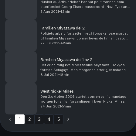
Husker du Arthur Nebe? Han var politimannen som
etterforsket Georg Elsers massemord i Nazi-Tyskland.
Han framsto å være kompetent og rimelig, men det var
5 Aug 2021
42min
han aldeles ikke. Det her er Arthurs historie....
Familjen Miyazawa del 2
Politiets arbeid fortsetter medå forsøke løse mordet
på familien Miyazawa. Jo mer bevis de finner, desto
merkeligere blir gåten. Manus av Anna Renström og
22 Jul 2021
48min
lydbearbeidelse av Emil Drougge.
Familien Miyazawa del 1 av 2
Det er en rolig kveld hos familie Miyazawa i Tokyos
forstad Setagaya. Men morgenen etter gjør naboen
deres en grufull oppdagelse. Manus av Anna
8 Jul 2021
48min
Renström og lydbearbeidelse av Emil Drougge.
West Nickel Mines
Den 2.oktober 2006 startet som en vanlig mandags
morgen for amishforsamlingen i byen Nickel Mines i
Pennsylvania. Men når en ukjent pickup kjører opp
24 Jun 2021
51min
foran byens skole brytes stillheten, for alltid. M...
1
2
3
4
5