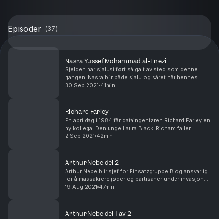
Episoder
(
37
)
Nasra Yussef Mohammad al-Enezi
Sjelden har sjalusi ført så galt av sted som denne
gangen. Nasra blir både sjalu og såret når hennes
mann er i ferd med å skaffe seg en ny kone, og hun
30 Sep 2021
41min
finner snart en grusom måte å ta hevn.
Richard Farley
En aprildag i 1984 får dataingeniøren Richard Farley en
ny kollega. Den unge Laura Black. Richard faller
pladask og han han ber Laura ut på en date, men hun
2 Sep 2021
42min
takker nei. Richard tror hun bare gjør seg ...
Arthur Nebe del 2
Arthur Nebe blir sjef for Einsatzgruppe B og ansvarlig
for å massakrere jøder og partisaner under invasjonen
av Sovjetunionen. Dessuten blir han sjef for Interpol
19 Aug 2021
47min
og forsøker å myrde Heinrich Himmler....
Arthur Nebe del 1 av 2