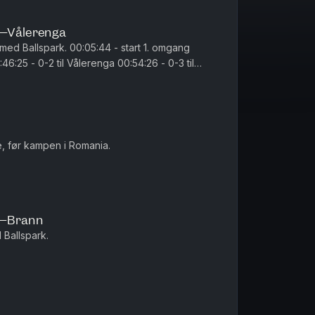
n–Vålerenga
05:44 - start 1. omgang
0:15 - start 2. omgan...
e, før kampen i Romania.
e–Brann
Ballspark.