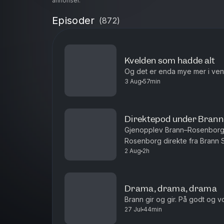
annonser.
Episoder
(
872
)
Kvelden som hadde alt
Og det er enda mye mer i ven
3 Aug
57min
Direktepod under Bran
Gjenopplev Brann–Rosenborg d
Rosenborg direkte fra Brann St
2 Aug
2h
Mål! 1-0 Castro 01:01:00 - Paus
Drama, drama, drama
Brann gir og gir. På godt og v
27 Jul
44min