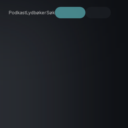
Podkast
Lydbøker
Søk
Prøv gratis
Logg inn