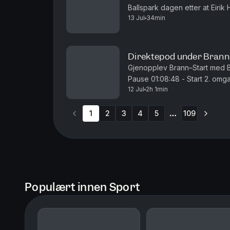
Ballspark dagen etter at Eirik
13 Jul
34min
Direktepod under Bran
Gjenopplev Brann–Start med Ballspark. 00:05:07 - Start 1.
Pause 01:08:48 - Start 2. omgang
12 Jul
2h 1min
01:53:09 - 2-1 til Brann
1
2
3
4
5
109
More pages
Populært innen Sport