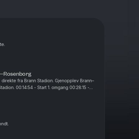
te.
n–Rosenborg
irekte fra Brann Stadion. Gjenopplev Brann–
adion. 00:14:54 - Start 1. omgang 00:28:15 -
e 01:05:00 - Start 2....
ondt.