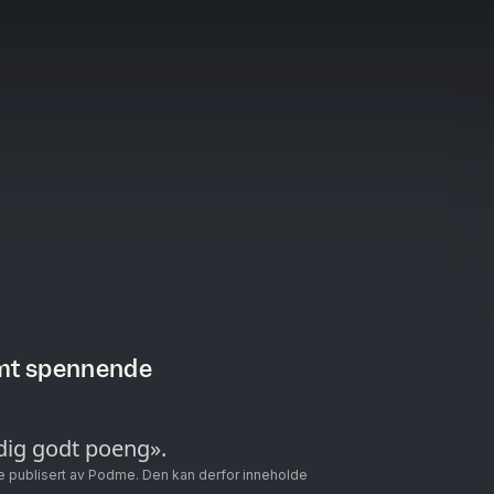
emt spennende
ig godt poeng».
e publisert av Podme. Den kan derfor inneholde