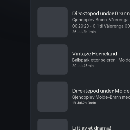
Direktepod under Bran
Gjenopplev Brann–Vålerenga med Ballspark. 00:
00:29:23 - 0-1 til Vålerenga 00:46:25 - 0-2 til Vålerenga 00:54:26 - 0-3 til
26 Jul
2h 1min
Vålerenga 00:55:25 - pause 01:1
Vintage Horneland
Ballspark etter seieren i Mold
20 Jul
45min
Direktepod under Mold
Gjenopplev Molde–Brann med 
18 Jul
2h 3min
Litt av et drama!