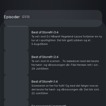
Episoder
(
233
)
Best of Storefri 3:4
Ta vel i mot DJ Håvard! Hageland-Lasse fortjener en ny
tur ut i spotlighten. Det blir gjett jobben og et
tilbakeblikk med sexy matbestillinger… Produsert av
5 Aug
38min
Ingrid Alice Mortensen.
Best of Storefri 2:4
Ta vel i mot til scenen… To matadorer med det beste
fra høst- og vårsesongen vår. Fikk Herman rett i sin
Karpeworld-prediction? Det blir tulletelefon og fis og
29 Jul
39min
et gjenhør med hvordan man gjør riktig h...
Best of Storefri 1:4
Sommeren er her for fullt! Og med det følger noe av
det beste fra høst- og vårsesongen vår. Det blir sinte
riddere, et gjenhør med Hjelp meg (!!), Zero Rest Boys
22 Jul
33min
Club og Lille Smul. Pluss masse annet ...