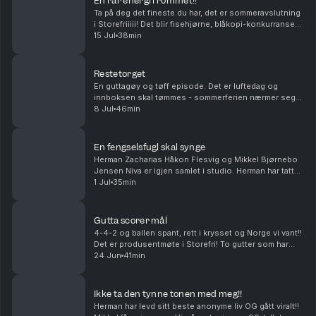
En rar energi i rommet!!
Ta på deg det fineste du har, det er sommeravslutning
i Storefriiiii! Det blir fisehjørne, blåkopi-konkurranse
og harde tilbakemeldinger fra anmelderen. Produsert
15 Jul
38min
av Ingrid Alice Mortensen Vi tar en ...
Restetorget
En guttagøy og tøff episode. Det er luftedag og
innboksen skal tømmes - sommerferien nærmer seg
med stormskritt!! Vi skal prøve å finne ut hva en god
8 Jul
46min
depresjonsdag kan kalles og Paul Jefferson sliter....
En fengselsfugl skal synge
Herman Zacharias Håkon Flesvig og Mikkel Bjørnebo
Jensen Niva er igjen samlet i studio. Herman har tatt
på seg croptoppen. Vi må en tur innom norske
1 Jul
35min
fengsler. Det blir trøst, torsk og vi må vokte våre...
Gutta scorer mål
4-4-2 og ballen spant, rett i krysset og Norge vi vant!!
Det er produsentmøte i Storefri! To gutter som har
sovet lite… Mikkel gjør noe han aldri har gjort før og
24 Jun
41min
Herman avslører en svakhet. Bare å le...
Ikke ta den tynne tonen med meg!!
Herman har levd sitt beste anonyme liv OG gått viralt!!