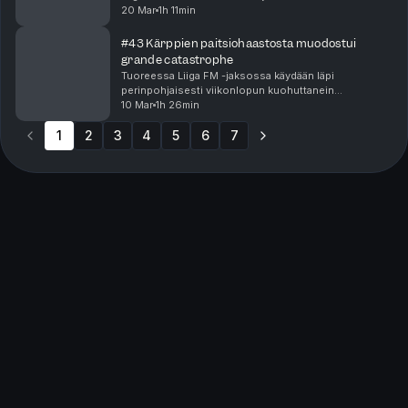
pudotuspelien ensimmäisen kierroksen suuntaviivoja
20 Mar
1h 11min
sekä niputtaa yhteen runkosarjan päätöskierrosten
sekä kul...
#43 Kärppien paitsiohaastosta muodostui
grande catastrophe
Tuoreessa Liiga FM -jaksossa käydään läpi
perinpohjaisesti viikonlopun kuohuttanein
puheenaihe, kun Kärppien suorittamasta
10 Mar
1h 26min
paitsiohaastosta muodostui Hämeenlinnan lauantai-
1
2
3
illassa grande catastrophe.L...
4
5
6
7