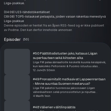
Liiga-joukkue.
(04:09) U23-tähdistökentälliset
(39:08) TOP5-listaukset pelaajista, joiden varaan rakentaa menestyvä
Liiga-joukkue
Denne episoden er hentet fra en åpen RSS-feed og er ikke publisert
av Podme. Den kan derfor inneholde annonser.
Episoder
(
50
)
#50 Päättötodistusten jako, katsaus Liigan
superkauteen sekä kiitosten aika
Liiga FM palaa ääniaalloille keskellä kuumia kesäpäiviä,
kun kaksikko Peltoniemi & Puomio istuutuu alas
paketoimaan kuluneen Liiga-kauden! Jaksossa
12 Jun
2h 50min
jokaiselle Liiga-joukkueelle jaetaan päättötodistus ...
#49 Pronssimitalit matkasivat Lappeenrantaan
- Minne suuntaa Suomen mestaruus?
Liiga FM paketoi tuoreessa jaksossaan Liigan
välierävaiheen sekä pronssiottelun ja niputtaa
kuluneen kauden Ilveksen sekä SaiPan osalta.Lisäksi
4 Mai
1h 1min
jaksossa pureudutaan tietysti myös Tapparan ja
KooKoon v...
#48 Välierien välitilinpäätös