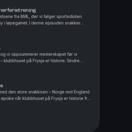
erferietrening
serie fra BML, der vi følger sportsidioten
ny i løpegamet. I denne episoden snakker
 om trening i sommerferien,...
s
, og vi oppsummerer mesterskapet før vi
 klubbhuset på Frysja er historie. Sindre
avaredo 50K, med erfaringene fr...
es
r med den store snakkisen – Norge mot England
n epoke når klubbhuset på Frysja er historie fra
01.10! Sindre er tilbake etter Lavaredo 50K. ...