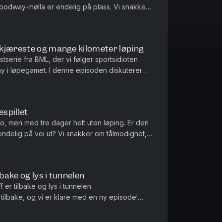
oodway-mølla er endelig på plass. Vi snakker
n tilbake etter s...
kjæreste og mange kilometer løping
serie fra BML, der vi følger sportsidioten
ny i løpegamet. I denne episoden diskuterer
 rekordstore treningsuker, mye takket være ...
espillet
slo, men med tre dager helt uten løping. Er den
ndelig på vei ut? Vi snakker om tålmodighet,
det er å stå på s...
lbake og lys i tunnelen
 er tilbake og lys i tunnelen
tilbake, og vi er klare med en ny episode!
e i Sarpsborg, med bare fem dager igj...