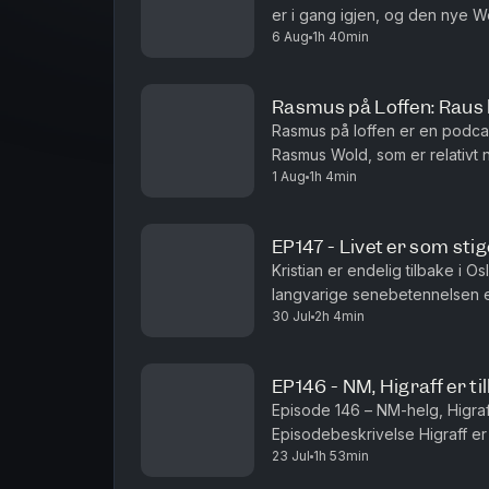
er i gang igjen, og den nye W
6 Aug
1h 40min
om den første treningsuka, veie
Rasmus på Loffen: Raus 
Rasmus på loffen er en podcast
Rasmus Wold, som er relativt 
1 Aug
1h 4min
gutta noen
EP147 - Livet er som stig
Kristian er endelig tilbake i O
langvarige senebetennelsen e
30 Jul
2h 4min
skader, restitusjon og hvordan 
EP146 - NM, Higraff er ti
Episode 146 – NM-helg, Higraff
Episodebeskrivelse Higraff er 
23 Jul
1h 53min
Kristian tilbringer enda en uk