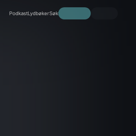
Podkast
Lydbøker
Søk
Prøv gratis
Logg inn