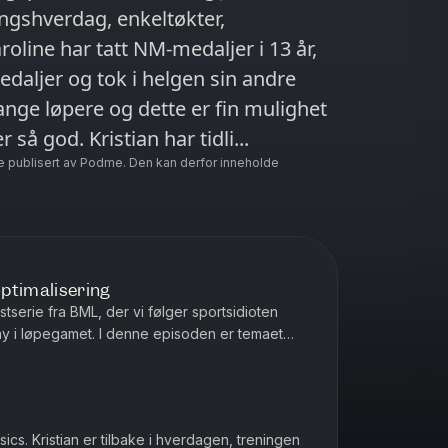
ngshverdag, enkeltøkter,
roline har tatt NM-medaljer i 13 år,
edaljer og tok i helgen sin andre
ange løpere og dette er fin mulighet
til å finne ut litt mer om hvorfor hun er så god. Kristian har tidli...
e publisert av Podme. Den kan derfor inneholde
ptimalisering
serie fra BML, der vi følger sportsidioten
ny i løpegamet. I denne episoden er temaet
gen av vekt for langdist...
ics. Kristian er tilbake i hverdagen, treningen