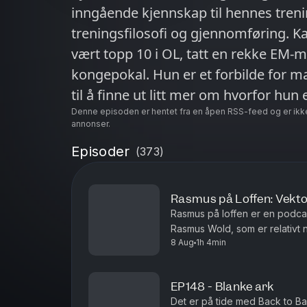
inngående kjennskap til hennes treni
treningsfilosofi og gjennomføring. Ka
vært topp 10 i OL, tatt en rekke EM-m
kongepokal. Hun er et forbilde for m
Denne episoden er hentet fra en åpen RSS-feed og er ikk
annonser.
Episoder
(
373
)
Rasmus på Loffen: Vekto
Rasmus på loffen er en podcast
Rasmus Wold, som er relativt 
8 Aug
1h 4min
vekt! Gutta diskuterer betydnin
EP148 - Blanke ark
Det er på tide med Back to Bas