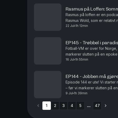
Rasmus på Loffen: Somm
Rasmus på loffen er en podcast
Rasmus Wold, som er relativt 
22 Jul
1h 12min
Rasmus og Andreas løst og fast
EP145 - Trøbbel i paradi
Fotball-VM er over for Norge
markerer slutten på en epoke –
16 Jul
1h 55min
fortsetter gjennomgangen av L
EP144 - Jobben må gjør
Episode 144 er ute! Vi starte
– før vi markerer slutten på e
9 Jul
1h 39min
1
2
3
4
5
47
More pages