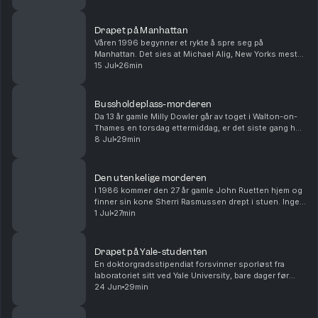
begynner det å dukke opp svar. Det sk...
Drapet på Manhattan
Våren 1996 begynner et rykte å spre seg på
Manhattan. Det sies at Michael Alig, New Yorks mest
dekadente partyfikser, har drept og partert vennen sin.
15 Jul
26min
Men det virker ikke som om noen tror helt på det....
Bussholdeplass-morderen
Da 13 år gamle Milly Dowler går av toget i Walton-on-
Thames en torsdag ettermiddag, er det siste gang hun
blir sett i live. Mannen som drepte henne, er allerede
8 Jul
29min
på jakt etter sitt neste offer – og ha...
Den utenkelige morderen
I 1986 kommer den 27 år gamle John Ruetten hjem og
finner sin kone Sherri Rasmussen drept i stuen. Ingen
blir mistenkt for drapet før et skittent sjalusidrama til
1 Jul
27min
slutt blir avslørt, over 20 år senere...
Drapet på Yale-studenten
En doktorgradsstipendiat forsvinner sporløst fra
laboratoriet sitt ved Yale University, bare dager før
bryllupet sitt. I begynnelsen er det håp om at hun har
24 Jun
29min
reist frivillig, men snart peker spor fra ...