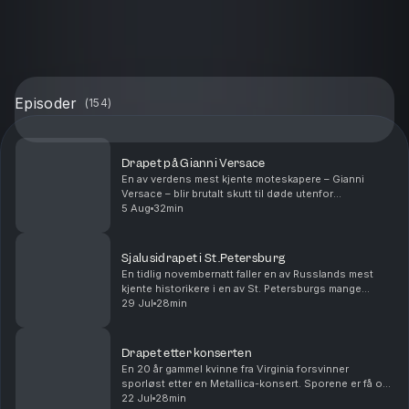
Episoder
(
154
)
Drapet på Gianni Versace
En av verdens mest kjente moteskapere – Gianni
Versace – blir brutalt skutt til døde utenfor
luksusvillaen sin i Miami Beach. Drapet virker planlagt,
5 Aug
32min
men verden forstår ikke hvorfor Versace er blitt e...
Sjalusidrapet i St.Petersburg
En tidlig novembernatt faller en av Russlands mest
kjente historikere i en av St. Petersburgs mange
kanaler. Det er med nød og neppe han blir reddet. Men
29 Jul
28min
når redningstjenesten går gjennom ryggsekken h...
Drapet etter konserten
En 20 år gammel kvinne fra Virginia forsvinner
sporløst etter en Metallica-konsert. Sporene er få og
politiet sliter. Idet saken ser ut til å kjørt seg helt fast,
22 Jul
28min