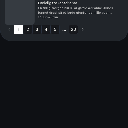
Dødelig trekantdrama
En tidlig morgen blir 16 år gamle Adrianne Jones
funnet drept på et jorde utenfor den lille byen
Mansfield i Texas. Frykten vokser blant innbyggerne,
17 Jun
25min
og politiet står rådløse. De forstår ikke hvem som...
1
2
3
4
5
20
More pages