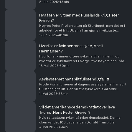
kinesisk og hun mener faktisk at Donald Trump er godt
8 Jun 2025
43min
nytt for Kina. Hvis vi lurer på om ...
Hva faen er vitsen med Russlands krig, Peter
Frølich?
Høyres Peter Frølich sitter på Stortinget, men det er i
arbeidet for et fritt Ukraina han gjør sin viktigste
innsats akkurat nå. Frølich sitt eneste håp for fred er
1 Jun 2025
48min
at Russland taper denne krigen. Kli...
Hvorfor er kvinner mest syke, Marit
Hermansen?
Hvorfor er kvinner oftere sykemeldt enn menn, og
hvorfor er sykefraværet i Norge mye høyere enn i våre
naboland. Dagens gjest er sjeflege i NAV, Marit
18 Mai 2025
50min
Hermansen. Med Hanne Skartveit. Klipp og redigeri...
Asylsystemet har spilt fullstendig fallitt
Frode Forfang mener at dagens asylsystemet har spilt
fullstendig fallitt. Han vil at asylsøkere skal søke
tilflukt i sitt nærmeste, trygge land. Det betyr at
11 Mai 2025
56min
asylretten vi i dag kjenner, oppheves, men...
Vil det amerikanske demokratiet overleve
Trump, Hans Petter Graver?
Hvis rettsstaten ryker, så ryker demokratiet. Denne
uken var det 100 dager siden Donald Trump ble
president i USA. Vil det amerikanske demokratiet
4 Mai 2025
47min
overleve Trump? I dag snakker vi med jusprofessor