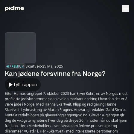
Skartveit
25 Mai 2025
PREMIUM
Kan jødene forsvinne fra Norge?
Lytt i appen
Etter Hamas-angrepet 7. oktober 2023 har Ervin Kohn, en av Norges mest
profilerte jødiske stemmer, opplevd en markant endring i hvordan det er å
være jøde i Norge. Med Hanne Skartveit. Klipp og redigering Hanne
Skartveit. Lydmastring av Martin Frogner. Ansvarlig redaktør Gard Steiro.
Kontakt redaksjonen på giaeveroggjengen@vg.no. Giæver & gjengen gir
deg de viktigste nyhetene hver dag på drøye 20 minutter når du skal hjem
fra jobb. Hør «Mediebobler» hver lørdag om feilene pressen gjør og
dilemmaer VG står i. Hør «Skartveit» med interessante personer om