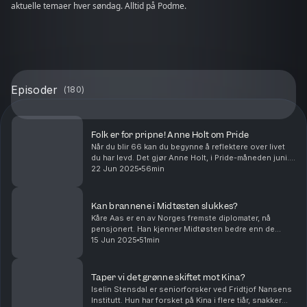
aktuelle temaer hver søndag. Alltid på Podme.
Episoder
(
180
)
Folk er for pripne! Anne Holt om Pride
Når du blir 66 kan du begynne å reflektere over livet
du har levd. Det gjør Anne Holt, i Pride-måneden juni.
Med Hanne Skartveit. Lydmastring av Magne
22 Jun 2025
56min
Antonsen. Ansvarlig redaktør Gard Steiro. Kontakt...
Kan brannene i Midtøsten slukkes?
Kåre Aas er en av Norges fremste diplomater, nå
pensjonert. Han kjenner Midtøsten bedre enn de
fleste, derfor er han et naturlig valg når Israel angriper
15 Jun 2025
51min
Iran og et Midtøsten i brann kan ta full fyr. ...
Taper vi det grønne skiftet mot Kina?
Iselin Stensdal er seniorforsker ved Fridtjof Nansens
Institutt. Hun har forsket på Kina i flere tiår, snakker