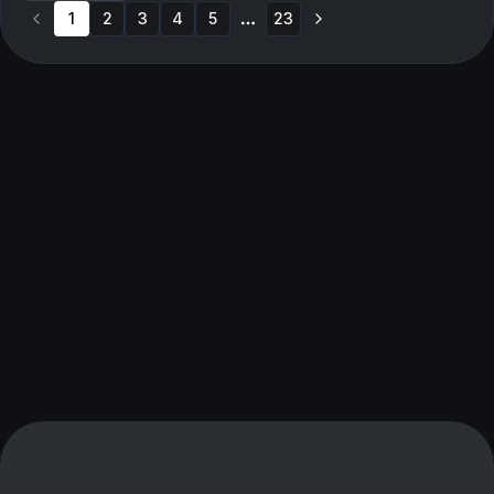
1
2
3
Han...
4
5
23
More pages