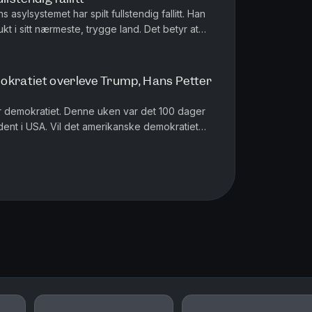
sylsystemet har spilt fullstendig fallitt. Han
lukt i sitt nærmeste, trygge land. Det betyr at
ppheves, men...
okratiet overleve Trump, Hans Petter
ker demokratiet. Denne uken var det 100 dager
ent i USA. Vil det amerikanske demokratiet
 vi med jusprofessor Han...