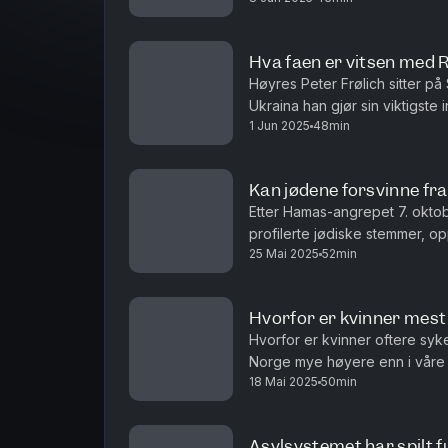
Hva faen er vitsen med R
Høyres Peter Frølich sitter på S
Ukraina han gjør sin viktigste 
1 Jun 2025
48min
fred er at Russland taper denne
Kan jødene forsvinne fr
Etter Hamas-angrepet 7. okto
profilerte jødiske stemmer, o
25 Mai 2025
52min
være jøde i Norge. Med Hanne 
Hvorfor er kvinner mes
Hvorfor er kvinner oftere syk
Norge mye høyere enn i våre 
18 Mai 2025
50min
Marit Hermansen. Med Hanne Ska
Asylsystemet har spilt ful