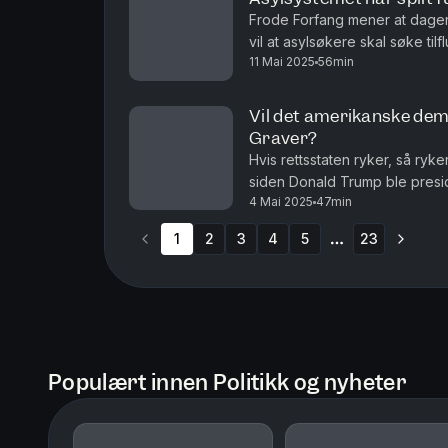
Frode Forfang mener at dagens a
vil at asylsøkere skal søke tilf
11 Mai 2025
56min
asylretten vi i dag kjenner, o
Vil det amerikanske dem
Graver?
Hvis rettsstaten ryker, så ry
siden Donald Trump ble presid
4 Mai 2025
47min
overleve Trump? I dag snakker
1
2
3
4
5
23
More pages
Populært innen Politikk og nyheter