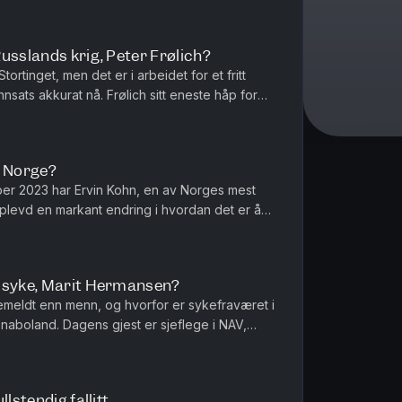
usslands krig, Peter Frølich?
tortinget, men det er i arbeidet for et fritt
innsats akkurat nå. Frølich sitt eneste håp for
 krigen. Kli...
a Norge?
ber 2023 har Ervin Kohn, en av Norges mest
pplevd en markant endring i hvordan det er å
Skartveit. Klipp og redige...
t syke, Marit Hermansen?
emeldt enn menn, og hvorfor er sykefraværet i
naboland. Dagens gjest er sjeflege i NAV,
rtveit. Klipp og redigeri...
lstendig fallitt