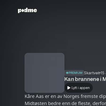
Skartveit
15
PREMIUM
Kan brannene i M
Lytt i appen
Kåre Aas er en av Norges fremste dip
Midtøsten bedre enn de fleste, derfor 