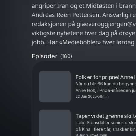
angriper Iran og et Midtøsten i brann 
Andreas Røen Pettersen. Ansvarlig re
redaksjonen på giaeveroggjengen@vg
viktigste nyhetene hver dag på drøye
jobb. Hør «Mediebobler» hver lørdag 
dilemmaer VG står i. Hør «Skartveit
Episoder
(
180
)
aktuelle temaer hver søndag. Alltid 
fredag ettermiddag, før Iran svarte p
Folk er for pripne! Anne
Når du blir 66 kan du begynne 
Anne Holt, i Pride-måneden ju
22 Jun 2025
56min
Magne Antonsen. Ansvarlig reda
Taper vi det grønne skif
Iselin Stensdal er seniorforske
på Kina i flere tiår, snakker 
8 Jun 2025
43min
godt nytt for Kina. Hvis vi lurer