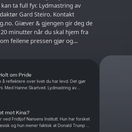
kan ta full fyr. Lydmastring av
daktør Gard Steiro. Kontakt
.no. Giæver & gjengen gir deg de
 20 minutter når du skal hjem fra
om feilene pressen gjør og
» med interessante personer om
på Podme. (Episoden ble tatt opp
å Israels angrep)
 Holt om Pride
å reflektere over livet du har levd. Det gjør
ni. Med Hanne Skartveit. Lydmastring av
ktør Gard Steiro. Kontakt...
tet mot Kina?
r ved Fridtjof Nansens Institutt. Hun har forsket
kinesisk og hun mener faktisk at Donald Trump er
 på om ...