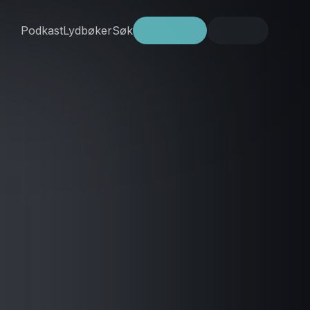
Podkast
Lydbøker
Søk
Prøv gratis
Logg inn