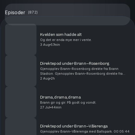
Episoder
(
872
)
Kvelden som hadde alt
Og det er enda mye mer i vente.
3 Aug
57min
Direktepod under Brann–Rosenborg
Gjenopplev Brann–Rosenborg direkte fra Brann
Stadion. Gjenopplev Brann–Rosenborg direkte fra
Brann Stadion. 00:14:54 - Start 1. omgang 00:28:15 -
2 Aug
2h
Mål! 1-0 Castro 01:01:00 - Pause 01:05:00 - Start
2....
Drama, drama, drama
Brann gir og gir. På godt og vondt.
27 Jul
44min
Direktepod under Brann–Vålerenga
Gjenopplev Brann–Vålerenga med Ballspark. 00:05:44