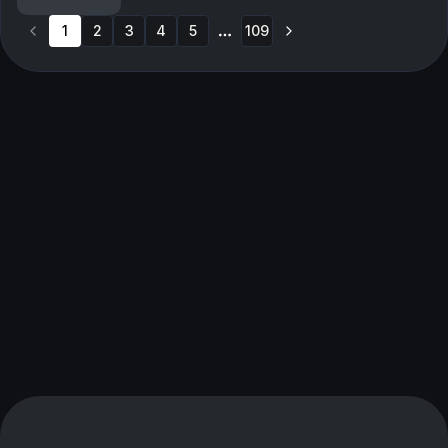
01:53:09 - 2-1 til Brann
1
2
3
4
5
109
More pages