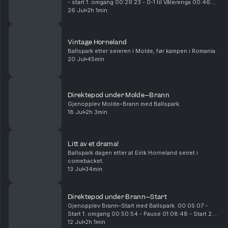
- start 1. omgang 00:29:23 - 0-1 til Vålerenga 00:46:25
- 0-2 til Vålerenga 00:54:26 - 0-3 til Vålerenga
26 Jul
2h 1min
00:55:25 - pause 01:10:15 - start 2. omgan...
Vintage Horneland
Ballspark etter seieren i Molde, før kampen i Romania.
20 Jul
45min
Direktepod under Molde–Brann
Gjenopplev Molde–Brann med Ballspark.
18 Jul
2h 3min
Litt av et drama!
Ballspark dagen etter at Eirik Horneland seiret i
comebacket.
13 Jul
34min
Direktepod under Brann–Start
Gjenopplev Brann–Start med Ballspark. 00:05:07 -
Start 1. omgang 00:50:54 - Pause 01:08:48 - Start 2.
omgang 01:16:04 - 0-1 til Start 01:31:20 - 1-1 til Brann
12 Jul
2h 1min