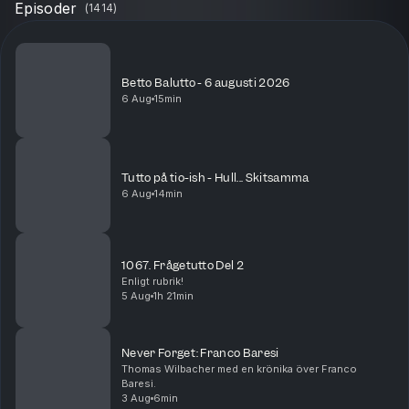
Episoder
(
1414
)
Betto Balutto - 6 augusti 2026
6 Aug
15min
Tutto på tio-ish - Hull... Skitsamma
6 Aug
14min
1067. Frågetutto Del 2
Enligt rubrik!
5 Aug
1h 21min
Never Forget: Franco Baresi
Thomas Wilbacher med en krönika över Franco
Baresi.
3 Aug
6min