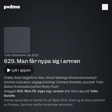
Tutto Balutto
4 Jul 2022
629. Man får nypa sig i armen
Lytt i appen
Grattis Arne Hegerfors! Alec Show! Märkliga Stockholmsderbyt!
Antonio Cassanos dagliga körning! Cristiano Ronaldo-pusslet! Tutto
Ballon! Eventuella bluffen Ricky Push!
Inlägget
629. Man får nypa sig i armen
dök först upp på
Tutto
Balutto
.
Denne episoden er hentet fra en åpen RSS-feed og er ikke publisert
av Podme. Den kan derfor inneholde annonser.