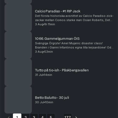
Calcio Paradiso - #1 RIP Jack
Det första historiska avsnittet av Calcio Paradiso zick-
zackar mellan Comos starke man Osian Roberts, Det
Nya Juve, Leaos ickebefintliga dragningskraft,
3 Aug
1h 11min
Gasperinis påtryckningar och Gauccis ritorno i ...
1066. Gammelgumman ÖIS
Svängiga Örgryte! Amel Mujanic disaster class!
Branden i Gianni Infantinos egna lilla kejsardöme! Ode
till Franco Baresi!
3 Aug
53min
Tutto på tio-ish - Påskbergsvallen
31 Jul
14min
Betto Balutto - 30 juli
30 Jul
10min
1
2
3
4
5
177