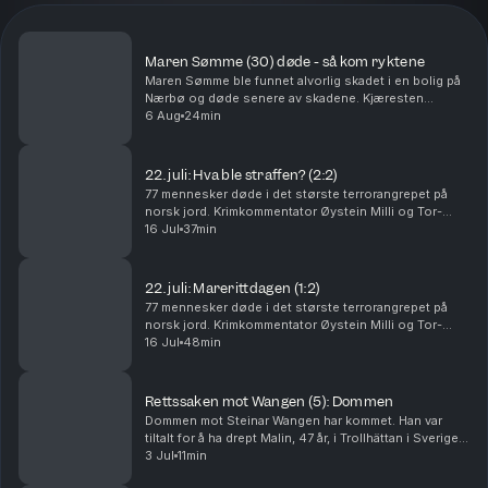
Maren Sømme (30) døde - så kom ryktene
Maren Sømme ble funnet alvorlig skadet i en bolig på
Nærbø og døde senere av skadene. Kjæresten
hennes er siktet for drap, men nekter straffskyld. I
6 Aug
24min
denne episoden går Tor-Erling Thømt Ruud og
Øystein...
22. juli: Hva ble straffen? (2:2)
77 mennesker døde i det største terrorangrepet på
norsk jord. Krimkommentator Øystein Milli og Tor-
Erling Thømt Ruud går gjennom etterspillet av 22. juli i
16 Jul
37min
2011. Ansvarlig redaktør Gard Steiro
22. juli: Marerittdagen (1:2)
77 mennesker døde i det største terrorangrepet på
norsk jord. Krimkommentator Øystein Milli og Tor-
Erling Thømt Ruud går gjennom terrorhandlingene den
16 Jul
48min
22. juli i 2011 som har preget Norge siden. Ansva...
Rettssaken mot Wangen (5): Dommen
Dommen mot Steinar Wangen har kommet. Han var
tiltalt for å ha drept Malin, 47 år, i Trollhättan i Sverige i
september 2024. Det store spørsmålet i rettssaken
3 Jul
11min
var om han brukte en pute. Tor-Erling Thø...