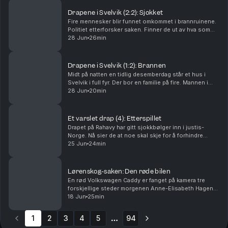
Drapene i Svelvik (2:2): Sjokket
Fire mennesker blir funnet omkommet i brannruinene.
Politiet etterforsker saken. Finner de ut av hva som
har skjedd? Og hvorfor? Ansvarlig redaktør Gard
28 Jun
26min
Steiro
Drapene i Svelvik (1:2): Brannen
Midt på natten en tidlig desemberdag står et hus i
Svelvik i full fyr. Der bor en familie på fire. Mannen i
huset er brannmann. Hva har skjedd? Ansvarlig
28 Jun
20min
redaktør Gard Steiro
Et varslet drap (4): Etterspillet
Drapet på Rahavy har gitt sjokkbølger inn i justis-
Norge. Nå sier de at noe skal skje for å forhindre
lignende saker. Men kommer lovnadene til å bli fulgt
25 Jun
24min
opp? Krimkommentator Øystein Milli og Tor-Erl...
Lørenskog-saken: Den røde bilen
En rød Volkswagen Caddy er fanget på kamera tre
forskjellige steder morgenen Anne-Elisabeth Hagen
forsvant. Politiet jakter svar: Hva gjorde den der?
18 Jun
25min
Krimkommentator Øystein Milli og Tor-Erling Thømt ...
1
2
3
4
5
94